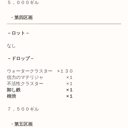
５，０００ギル
・第四区画
－ロット－
なし
－ドロップ－
ウォータークラスター ×１３０
信力のマテリジャ ×１
不活性クラスター ×１
卸し鉄 ×１
柿渋 ×１
７，５００ギル
・第五区画