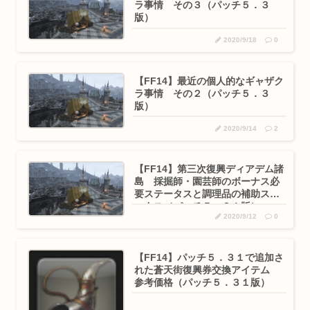
ラ事情 その３（パッチ５．３
版）
2020/9/18
0
【FF14】最近の個人的なギャザク
ラ事情 その２（パッチ５．３
版）
2020/9/14
2
【FF14】第三次復興ディアデム諸
島 採掘師・園芸師のボーナス必
要ステータスと調理品の補助ステ
ータス（パッチ５．３１版）
2020/9/12
0
【FF14】パッチ５．３１で追加さ
れた蒼天街復興券交換アイテム
参考価格（パッチ５．３１版）