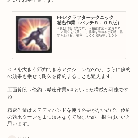
続いて精密作業です。
FF14クラフターテクニック
精密作業（パッチ５．０５版）
今回は精密作業です。 －精密作業－ 消費ＣＰ
３２ 耐久を消費して、作業を進めると同時に品
質を上げる。 効率：１００ 成功率：１００％
精密作業はパッチ５．０で追加された新たなア
クションです。 加工と作業を同時に行うことが
できるとはいえ消費Ｃ...
ＣＰを大きく節約できるアクションなので、さらに倹約
の効果も乗せて耐久を節約することも狙えます。
工面算段→倹約→精密作業×４といった構成が可能です
ね。
精密作業はステディハンドを使う必要がないので、倹約
の効果ターンを１つ潰さなくて済むため、相性はいいと
思います。