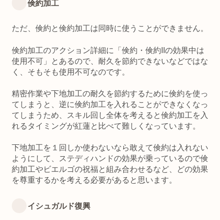
倹約加工
ただ、倹約と倹約加工は同時に使うことができません。
倹約加工のアクション詳細に「倹約・倹約IIの効果中は
使用不可」とあるので、耐久を節約できないなどではな
く、そもそも使用不可なのです。
精密作業や下地加工の耐久を節約するために倹約を使っ
てしまうと、逆に倹約加工を入れることができなくなっ
てしまうため、スキル回し全体を考えると倹約加工を入
れるタイミングが紅蓮と比べて難しくなっています。
下地加工を１回しか使わないなら敢えて倹約は入れない
ようにして、ステディハンドの効果が乗っているので倹
約加工やビエルゴの祝福と組み合わせるなど、どの効果
を尊重するかを考える必要があると思います。
イシュガルド復興