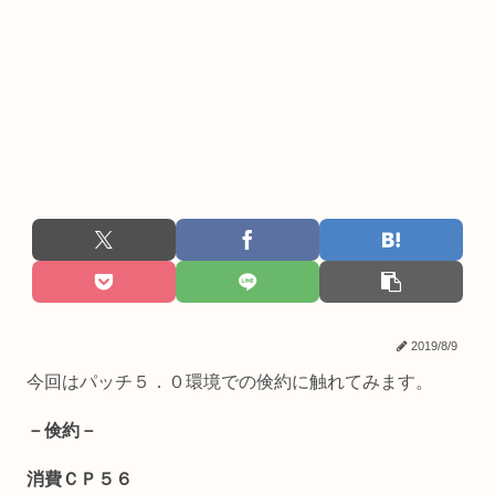
2019/8/9
今回はパッチ５．０環境での倹約に触れてみます。
－倹約－
消費ＣＰ５６