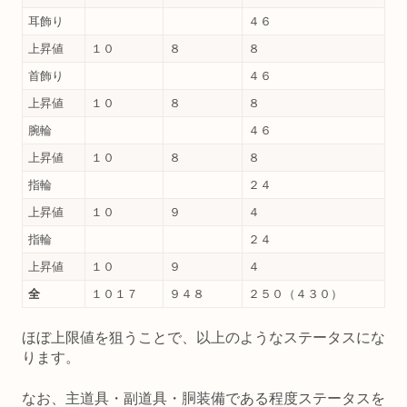
耳飾り
４６
上昇値
１０
８
８
首飾り
４６
上昇値
１０
８
８
腕輪
４６
上昇値
１０
８
８
指輪
２４
上昇値
１０
９
４
指輪
２４
上昇値
１０
９
４
全
１０１７
９４８
２５０（４３０）
ほぼ上限値を狙うことで、以上のようなステータスにな
ります。
なお、主道具・副道具・胴装備である程度ステータスを