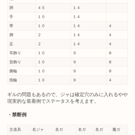
胴
４５
１４
手
１０
１４
帯
１０
１４
４
脚
２
１４
４
足
２
１４
４
耳飾り
１０
９
８
首飾り
１０
９
８
腕輪
１０
９
８
指輪
１０
９
４
ギルの問題もあるので、ジャは確定穴のみに入れるやや
現実的な装着例でステータスを考えます。
・禁断例
主道具
名ジャ
名ガ
名ガ
名ガ
魔ガ