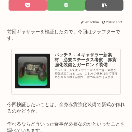
2016/10/4
2016/11/23
前回ギャザラーを検証したので、今回はクラフターで
す。
パッチ３．４ギャザラー新素
材 必要ステータス考察 赤貨
強化装備とガーロンド装備
パッチ３．４でギャザラーが入手できる素材が
多数追加されました。 これらの素材は全て獲得
力が８６０以上必要で、並の装備では入手さえ
できません。 また、採取時にＨＱ率アップなど
のボーナス判定があり、このボーナスを発生さ
せるためにはさらに上のステ...
今回検証したいことは、全身赤貨強化装備で新式が作れ
るのかどうか。
作れるならどういった食事が必要なのかといったことを
調べていきます。