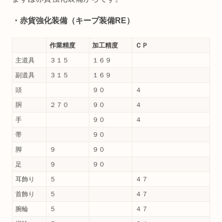
・赤貨強化装備（キープ装備RE）
作業精度
加工精度
ＣＰ
主道具
３１５
１６９
副道具
３１５
１６９
頭
９０
４
胴
２７０
９０
４
手
９０
４
帯
９０
脚
９
９０
足
９
９０
耳飾り
５
４７
首飾り
５
４７
腕輪
５
４７