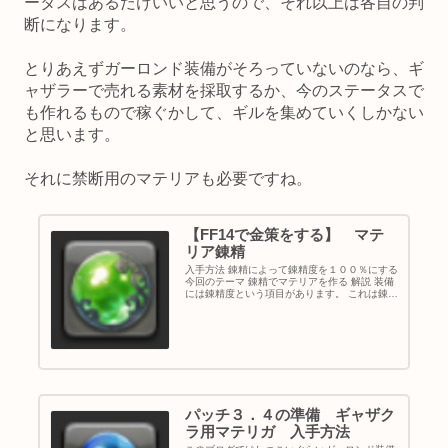
ータスはあるだけいいと思うので、それ以上は各自の判
断になります。
とりあえずガーロンド装備がそろっていないのなら、ギ
ャザラーで売れる素材を採取するか、今のステータスで
も作れるもので稼ぐかして、ギルを集めていくしかない
と思います。
それに禁断用のマテリアも必要ですね。
【FF14で金策をする】 マテ
リア錬精
入手方法 錬精によって錬精度を１００％にする
今回のテーマ 錬精でマテリアを作る 解説 装備
には錬精度という項目があります。 これは錬精
によってたまっていく数値で、戦闘職なら戦
闘・ギャザラーなら採取・クラフターなら製作
を行うことによってたま...
パッチ３．４の準備 ギャザク
ラ用マテリガ 入手方法