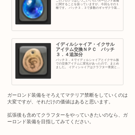
このブログではしつこいぐらいガーロンド装備
に関することを扱っていますが、今回もその１
種です。 パッチ３．３で多数のギャザクラ装備
が実装された以上、その装備に装着するマテリ
アはどうしても必要になります。 すると、装着
に使うマテリアの需要が高ま...
イディルシャイア・イクサル
アイテム交換ＮＰＣ パッチ
３．４追加分
パッチ３．４でイディルシャイアとイクサル族
での交換アイテムに変化があったので、まとめ
ました。 イディシャイアはクラフター青貨と伝
承交換とマハマターの交換についてです。 イク
サル族はマテリアの交換についてまとめていま
す。 ※パッチ３．４で品目...
ガーロンド装備をそろえてマテリア禁断をしていくのは
大変ですが、それだけの価値はあると思います。
拡張後も含めてクラフターをやっていきたいのなら、ガ
ーロンド装備を目指してみてください。