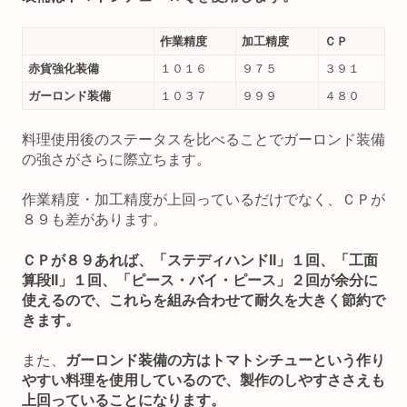
作業精度
加工精度
ＣＰ
赤貨強化装備
１０１６
９７５
３９１
ガーロンド装備
１０３７
９９９
４８０
料理使用後のステータスを比べることでガーロンド装備
の強さがさらに際立ちます。
作業精度・加工精度が上回っているだけでなく、ＣＰが
８９も差があります。
ＣＰが８９あれば、「ステディハンドII」１回、「工面
算段II」１回、「ピース・バイ・ピース」２回が余分に
使えるので、これらを組み合わせて耐久を大きく節約で
きます。
また、
ガーロンド装備の方はトマトシチューという作り
やすい料理を使用しているので、製作のしやすささえも
上回っていることになります。