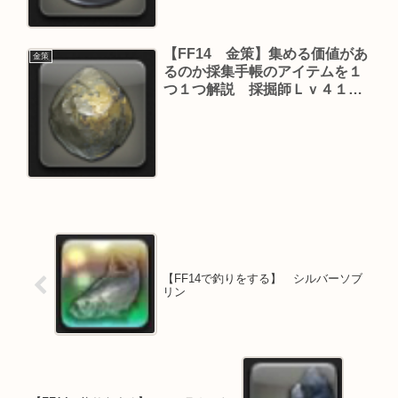
【FF14 金策】集める価値があ
金策
るのか採集手帳のアイテムを１
つ１つ解説 採掘師Ｌｖ４１～
４５（パッチ４．１８版）
【FF14で釣りをする】 シルバーソブ
リン