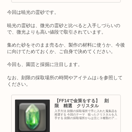
今回は暁光の霊砂です。
暁光の霊砂は、微光の霊砂と比べると入手しづらいの
で、微光よりも高い値段で取引されています。
集めた砂をそのまま売るか、製作の材料に使うか、今後
に向けてためておくか、ご自身で決めてください。
今回も、園芸と採掘に注目します。
なお、刻限の採取場所の時間やアイテムは↓を参照して
ください。
【FF14で金策をする】 刻
限 精選 クリスタル
入手方法 刻限の採取場所で手に入れた蒐集品を
精選する 今回のテーマ 狙ったクリスタルを入
手する 刻限の採取場所からは主に３種類のアイ
テムを入手することができます。 ・クリスタル
やクラスター ・微光や暁光などの霊砂 ・黒土
やクラリーセージなど...