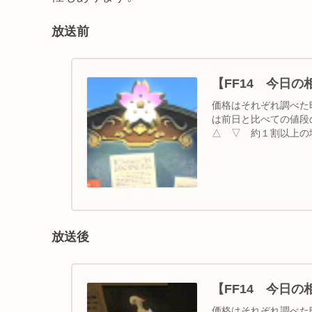
放送前
【FF14 今日
価格はそれぞれ調べた
は前日と比べての値段の
△ ▽ 約１割以上の
出現（前回...
放送後
【FF14 今日
価格はそれぞれ調べた