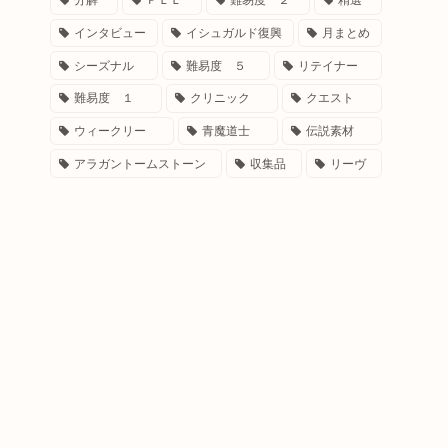
分解
ＰＬＬ
難易度 ２
精選
インタビュー
イシュガルド復興
月まとめ
シーズナル
難易度 ５
リテイナー
難易度 １
クリニック
クエスト
ウィークリー
青魔道士
伝説素材
アラガントームストーン
収集品
リーヴ