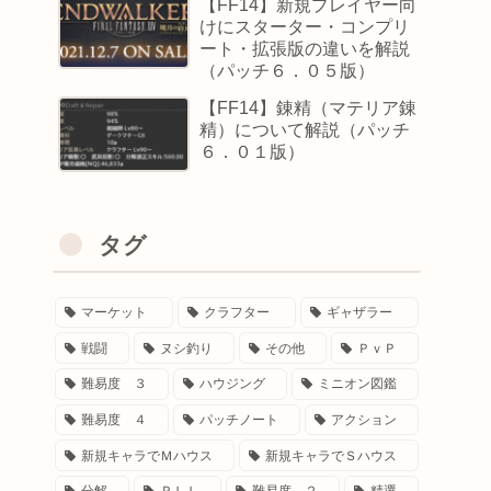
【FF14】新規プレイヤー向
けにスターター・コンプリ
ート・拡張版の違いを解説
（パッチ６．０５版）
【FF14】錬精（マテリア錬
精）について解説（パッチ
６．０１版）
タグ
マーケット
クラフター
ギャザラー
戦闘
ヌシ釣り
その他
ＰｖＰ
難易度 ３
ハウジング
ミニオン図鑑
難易度 ４
パッチノート
アクション
新規キャラでＭハウス
新規キャラでＳハウス