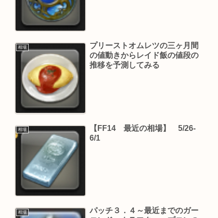
プリーストオムレツの三ヶ月間
相場
の値動きからレイド飯の値段の
推移を予測してみる
【FF14 最近の相場】 5/26-
相場
6/1
パッチ３．４～最近までのガー
相場