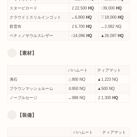
スタービロード
Ｚ22,500
HQ
↑39,000
HQ
クラウドミスリルインゴット
←6,800
HQ
▽18,000
HQ
群雲布
Ｚ6,700
HQ
←2,082 NQ
ペティノサウルスレザー
↑14,096
HQ
▲26,097
HQ
【素材】
バハムート
ティアマット
沸石
△800 NQ
▲1,223 NQ
ブラウンマッシュルーム
Ｇ950 NQ
▲500 NQ
ノーブルセージ
←988 NQ
Ｚ1,300
HQ
【装備】
バハムート
ティアマット