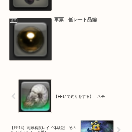
軍票 低レート品編
金策
【FF14で釣りをする】 ネモ
【FF14】高難易度レイド体験記 その