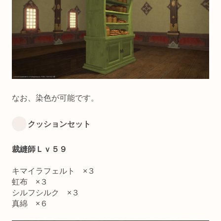
なお、染色が可能です。
クッションセット
裁縫師Ｌｖ５９
キマイラフェルト ×３
虹布 ×３
シルフシルク ×３
真綿 ×６