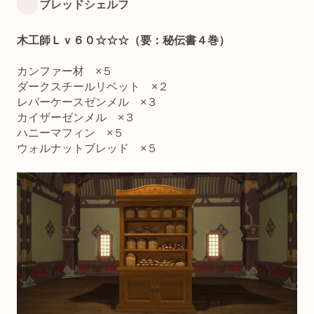
ブレッドシェルフ
木工師Ｌｖ６０☆☆☆（要：秘伝書４巻）
カンファー材 ×５
ダークスチールリベット ×２
レバーケースゼンメル ×３
カイザーゼンメル ×３
ハニーマフィン ×５
ウォルナットブレッド ×５