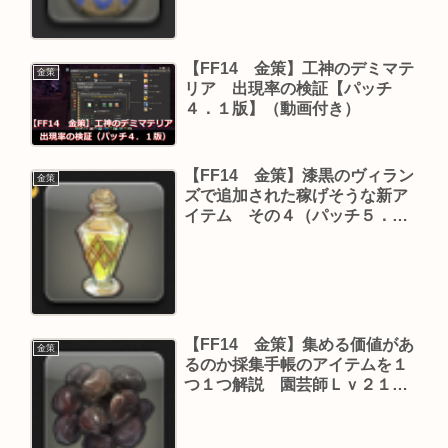
【FF14 金策】工神のデミマテ
金策
リア 出現率の検証【パッチ
４．１版】（動画付き）
【FF14 金策】漆黒のヴィラン
金策
ズで追加された稼げそうな新ア
イテム その４（パッチ５．０
版）
【FF14 金策】集める価値があ
金策
るのか採集手帳のアイテムを１
つ１つ解説 園芸師Ｌｖ２１～
２５（パッチ４．１８版）