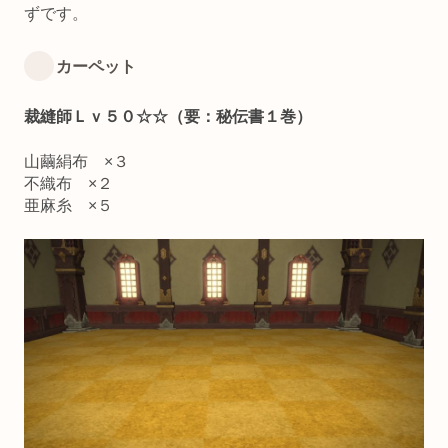
ずです。
カーペット
裁縫師Ｌｖ５０☆☆（要：秘伝書１巻）
山繭絹布 ×３
不織布 ×２
亜麻糸 ×５