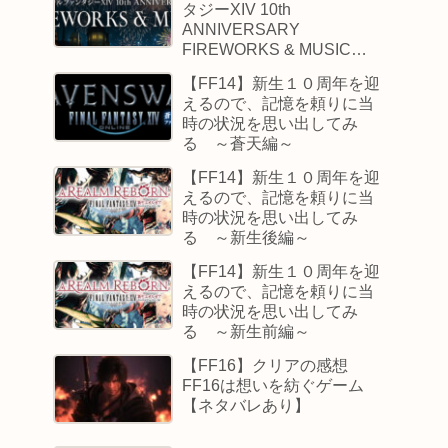
タジーXIV 10th
ANNIVERSARY
FIREWORKS & MUSICの
感想【ネタバレあり】
【FF14】新生１０周年を迎
えるので、記憶を頼りに当
時の状況を思い出してみ
る ～蒼天編～
【FF14】新生１０周年を迎
えるので、記憶を頼りに当
時の状況を思い出してみ
る ～新生後編～
【FF14】新生１０周年を迎
えるので、記憶を頼りに当
時の状況を思い出してみ
る ～新生前編～
【FF16】クリアの感想
FF16は想いを紡ぐゲーム
【ネタバレあり】