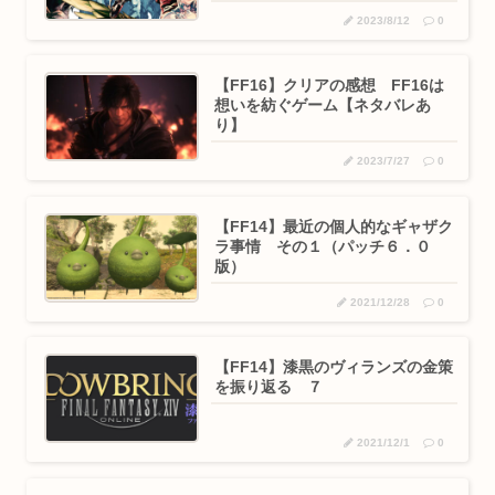
2023/8/12
0
【FF16】クリアの感想 FF16は
想いを紡ぐゲーム【ネタバレあ
り】
2023/7/27
0
【FF14】最近の個人的なギャザク
ラ事情 その１（パッチ６．０
版）
2021/12/28
0
【FF14】漆黒のヴィランズの金策
を振り返る ７
2021/12/1
0