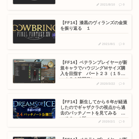
2021/8/10
0
【FF14】漆黒のヴィランズの金策
を振り返る １
2021/8/1
0
【FF14】ベテランプレイヤーが新
規キャラでハウジングＭサイズ購
入を目指す パート２３（１５４
～１５６時間目）
2020/3/22
0
【FF14】新生してから６年が経過
したのでギャザクラの視点から過
去のパッチノートを見てみる パ
ッチ２．４版
2020/2/1
0