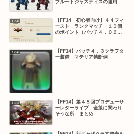
ブルートジャスティスの運用・
考え方
【FF14 初心者向け】４４フィ
まとめ
ースト ランクマッチ １０個
のポイント（パッチ４．０６
版）
【FF14】パッチ４．３クラフタ
まとめ
ー装備 マテリア禁断例
【FF14】第４８回プロデューサ
まとめ
ーレターライブ 金策に関わり
そうな所 まとめ
【FF14】新ギャザクラ本発売を