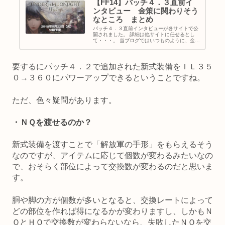
【FF14】パッチ４．３直前イ
ンタビュー 金策に関わりそう
なところ まとめ
パッチ４．３直前インタビューが各サイトで公
開されました。 詳細は他サイトに任せるとし
て・・・。 当ブログではいつものように、金策
に関わりそうなところと個人的に気になった所
をまとめてみます。 パッチ４．３インタビュ
ー 金策に関わりそうなところ...
要するにパッチ４．２で追加された新式装備をＩＬ３５
０→３６０にパワーアップできるということですね。
ただ、色々疑問があります。
・ＮＱを渡せるのか？
新式装備を渡すことで「解放軍の手形」をもらえるそう
なのですが、アイテムに応じて個数が変わるみたいなの
で、おそらく部位によって交換数が変わるのだと思いま
す。
胴や脚の方が個数が多いとなると、交換レートによって
どの部位を作れば得になるかが変わりますし、しかもＮ
ＱとＨＱで交換数が変わらないなら、失敗したＮＱを交