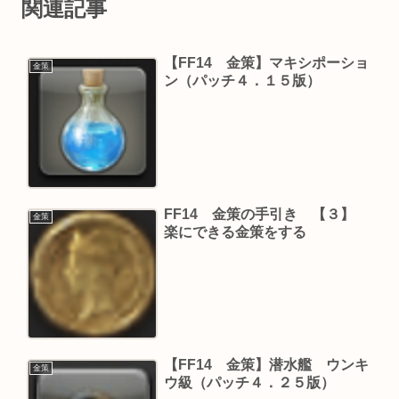
関連記事
【FF14 金策】マキシポーショ
金策
ン（パッチ４．１５版）
FF14 金策の手引き 【３】
金策
楽にできる金策をする
【FF14 金策】潜水艦 ウンキ
金策
ウ級（パッチ４．２５版）