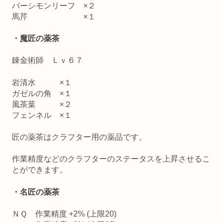
パーシモンリーフ ×２
馬芹 ×１
・魔匠の薬茶
錬金術師 Ｌｖ６７
岩清水 ×１
ガゼルの角 ×１
風茶葉 ×２
フェンネル ×１
匠の薬茶はクラフター用の薬品です。
作業精度などのクラフターのステータスを上昇させるこ
とができます。
・名匠の薬茶
ＮＱ 作業精度 +2% (上限20)