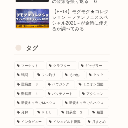
の金策を振り返る ６
【FF14】モグモグ★コレク
ション ～ファンフェススペ
シャル2021～が金策に使え
るか調べてみる
タグ
マーケット
クラフター
ギャザラー
戦闘
ヌシ釣り
その他
ＰｖＰ
難易度 ３
ハウジング
ミニオン図鑑
難易度 ４
パッチノート
アクション
新規キャラでＭハウス
新規キャラでＳハウス
分解
ＰＬＬ
難易度 ２
精選
インタビュー
イシュガルド復興
月まとめ