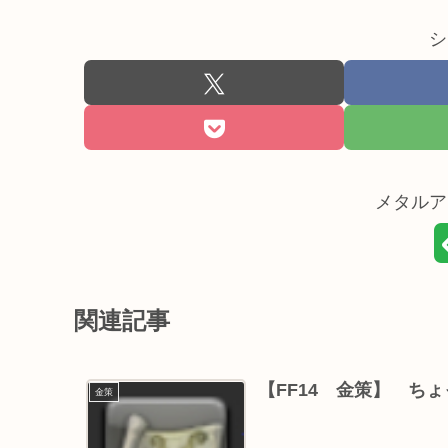
シ
メタルア
関連記事
【FF14 金策】 ち
金策