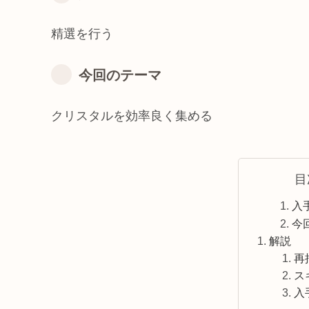
精選を行う
今回のテーマ
クリスタルを効率良く集める
目
入
今
解説
再
ス
入