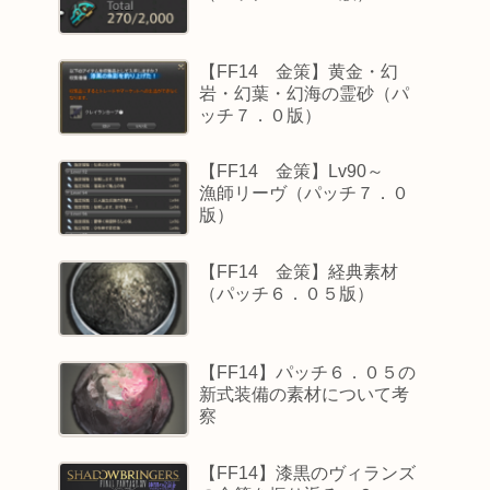
【FF14 金策】黄金・幻
岩・幻葉・幻海の霊砂（パ
ッチ７．０版）
【FF14 金策】Lv90～
漁師リーヴ（パッチ７．０
版）
【FF14 金策】経典素材
（パッチ６．０５版）
【FF14】パッチ６．０５の
新式装備の素材について考
察
【FF14】漆黒のヴィランズ