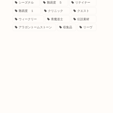
シーズナル
難易度 ５
リテイナー
難易度 １
クリニック
クエスト
ウィークリー
青魔道士
伝説素材
アラガントームストーン
収集品
リーヴ