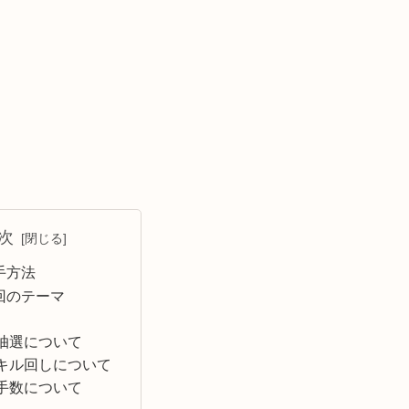
次
手方法
回のテーマ
抽選について
キル回しについて
手数について