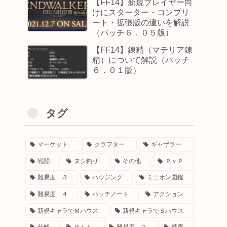
【FF14】新規プレイヤー向
けにスターター・コンプリ
ート・拡張版の違いを解説
（パッチ６．０５版）
【FF14】錬精（マテリア錬
精）について解説（パッチ
６．０１版）
タグ
マーケット
クラフター
ギャザラー
戦闘
ヌシ釣り
その他
ＰｖＰ
難易度 ３
ハウジング
ミニオン図鑑
難易度 ４
パッチノート
アクション
新規キャラでＭハウス
新規キャラでＳハウス