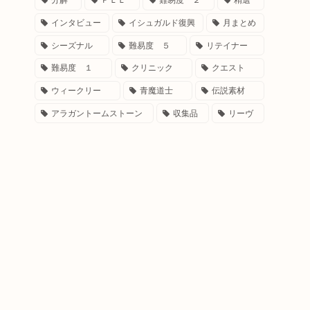
分解
ＰＬＬ
難易度 ２
精選
インタビュー
イシュガルド復興
月まとめ
シーズナル
難易度 ５
リテイナー
難易度 １
クリニック
クエスト
ウィークリー
青魔道士
伝説素材
アラガントームストーン
収集品
リーヴ