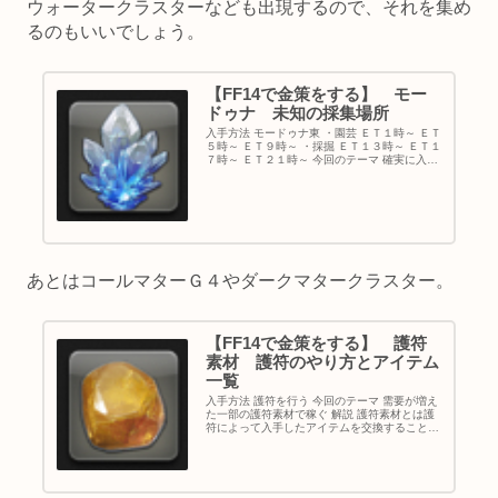
ウォータークラスターなども出現するので、それを集め
るのもいいでしょう。
【FF14で金策をする】 モー
ドゥナ 未知の採集場所
入手方法 モードゥナ東 ・園芸 ＥＴ１時～ ＥＴ
５時～ ＥＴ９時～ ・採掘 ＥＴ１３時～ ＥＴ１
７時～ ＥＴ２１時～ 今回のテーマ 確実に入手
できるアイテムで稼ぐ 解説 モードゥナの東に
は未知の採集場所が発生するのですが、他の採
集場所と比べ...
あとはコールマターＧ４やダークマタークラスター。
【FF14で金策をする】 護符
素材 護符のやり方とアイテム
一覧
入手方法 護符を行う 今回のテーマ 需要が増え
た一部の護符素材で稼ぐ 解説 護符素材とは護
符によって入手したアイテムを交換することで
手に入る素材のことです。 浮島の泉水や高純度
コークスなど、いくつか種類があります。 その
中でも一部の素材の需...