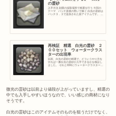
の霊砂
入手方法 刻限の採取場所で精選を行う 今回の
テーマ パッチ直後の勢いで稼ぐ 白光の霊砂は
パッチ３．３で追加された新アイテムです。 こ
のアイテムは新規ギャザクラ装備の材料である
ルミナスファイバーの原料となっています。 そ
のため、共通装備をいち...
再検証 精選 白光の霊砂 ２
００セット ウォータークラス
ターの出現率
以前、白光の霊砂の精選で、どういうやり方を
すれば一番白光の霊砂が入手できるかを検証し
ました。 それと同時にウォータークラスターと
アイスクラスターの入手率についても検証した
のですが、その時は園芸も採掘もほとんど変わ
らないという結論を出していま...
微光の霊砂は以前より値段が上がっていますし、精選の
中でも入手しやすいほうなので、いい感じの商材になり
そうです。
白光の霊砂はこのアイテムそのものを狙うだけでなく、