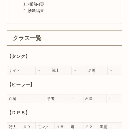
相談内容
診断結果
クラス一覧
【タンク】
ナイト
－
戦士
－
暗黒
－
【ヒーラー】
白魔
－
学者
－
占星
－
【ＤＰＳ】
詩人
６０
モンク
１５
竜
２２
黒魔
－