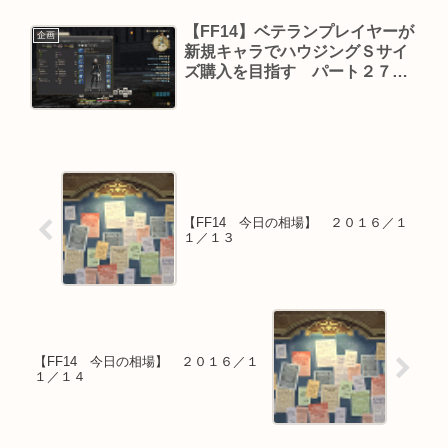
【FF14】ベテランプレイヤーが
企画
新規キャラでハウジングＳサイ
ズ購入を目指す パート２７
【最終回】（７９～８０時間
目）
【FF14 今日の相場】 ２０１６／１
１／１３
【FF14 今日の相場】 ２０１６／１
１／１４