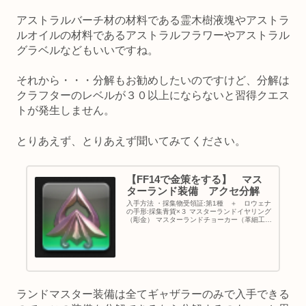
アストラルバーチ材の材料である霊木樹液塊やアストラ
ルオイルの材料であるアストラルフラワーやアストラル
グラベルなどもいいですね。
それから・・・分解もお勧めしたいのですけど、分解は
クラフターのレベルが３０以上にならないと習得クエス
トが発生しません。
とりあえず、とりあえず聞いてみてください。
【FF14で金策をする】 マス
ターランド装備 アクセ分解
入手方法 ・採集物受領証:第1種 ＋ ロウェナ
の手形:採集青貨×３ マスターランドイヤリング
（彫金） マスターランドチョーカー（革細工）
マスターランドリストバンド（革細工） ・採集
物受領証:第1種 ＋ ロウェナの手形:採集青貨
×２ マスタ...
ランドマスター装備は全てギャザラーのみで入手できる