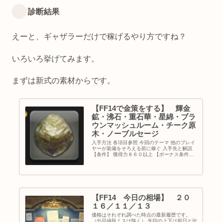
診断結果
えーと、ギャザラーだけで稼げるやり方ですね？
いろいろ挙げてみます。
まずは新式の素材からです。
【FF14で金策をする】 輝金
鉱・沸石・重石華・星綿・ブラ
ウンマッシュルーム・チーク原
木・ノーブルセージ
入手方法 各項目参照 今回のテーマ 他のプレイ
ヤーが装備をそろえる前に稼ぐ 入手先と解説
【条件】 獲得力８６０以上 【ボーナス条件】
ボーナスがアイテムごとの固定かランダムかは
検証中です。 Ａ 識質力８７０以上 → ＨＱ
率＋１５％ Ｂ 識...
【FF14 今日の相場】 ２０
１６／１１／１３
価格はそれぞれ調べた時点の最新履歴です。
（出品値段ミスは除く） 矢印の上下は前日と比