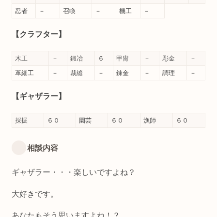
忍者
－
召喚
－
機工
－
【クラフター】
木工
－
鍛冶
６
甲冑
－
彫金
－
革細工
－
裁縫
－
錬金
－
調理
－
【ギャザラー】
採掘
６０
園芸
６０
漁師
６０
相談内容
ギャザラー・・・楽しいですよね？
大好きです。
あなたもそう思いますよね！？