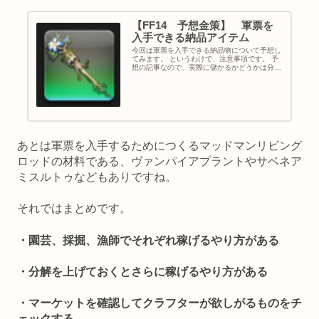
【FF14 予想金策】 軍票を
入手できる納品アイテム
今回は軍票を入手できる納品物について予想し
てみます。 というわけで、注意事項です。 予
想の記事なので、実際に儲かるかどうかは分か
りません。 この記事を見てアイテムを集めるか
どうかは、あなた次第です。 「このサイトにつ
いて」に書いてある通り、...
あとは軍票を入手するためにつくるマッドマンリビング
ロッドの材料である、ヴァンパイアプラントやサベネア
ミスルトゥなどもありですね。
それではまとめです。
・園芸、採掘、漁師でそれぞれ稼げるやり方がある
・分解を上げておくとさらに稼げるやり方がある
・マーケットを確認してクラフターが欲しがるものをチ
ェックする