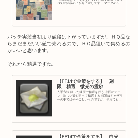
べての値段の上がり下がりです。 マークのルー
ル ↑ ↓ 微増・微減 △ ▽ 約１割以上の増
加・減少 ▲ ▼ 約２割以上の増加・減少
Ｚ Ｇ 新規出現（前回...
パッチ実装当初より値段は下がっていますが、ＨＱ品な
らまだまだいい値で売れるので、ＨＱ品狙いで集めるの
がいいと思います。
それから精選ですね。
【FF14で金策をする】 刻
限 精選 微光の霊砂
入手方法 狙った純度で精選を行う 今回のテー
マ 欲しい砂を狙って精選する 精選はギャザラ
ーの中ではややこしいものですが、それでもス
キル回しさえ分かれば、狙った砂を獲得するこ
とができます。 今回は刻限の採取場所で、微光
の霊砂を集めることを目的...
【FF14で金策をする】 白光