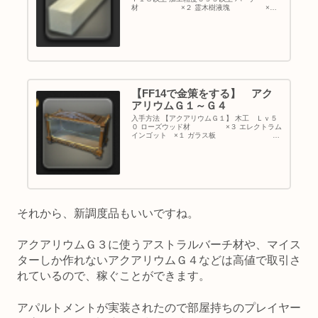
材 ×２ 霊木樹液塊 ×５
アストラルオイル ×１ ウィンドクラスタ
ー ×２ アイスクラスター ×２ 今回のテー
マ パッチ３．４で需要...
【FF14で金策をする】 アク
アリウムＧ１～Ｇ４
入手方法 【アクアリウムＧ１】 木工 Ｌｖ５
０ ローズウッド材 ×３ エレクトラム
インゴット ×１ ガラス板 ×
１ 石灰岩 ×１ 細
砂 ×４ ウィンドクリスタ
ル ×２ アイスクリス...
それから、新調度品もいいですね。
アクアリウムＧ３に使うアストラルバーチ材や、マイス
ターしか作れないアクアリウムＧ４などは高値で取引さ
れているので、稼ぐことができます。
アパルトメントが実装されたので部屋持ちのプレイヤー