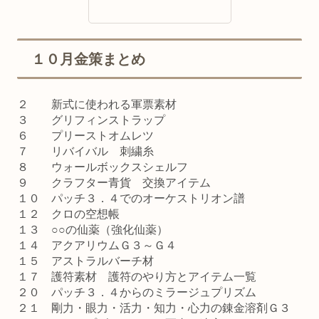
１０月金策まとめ
２ 新式に使われる軍票素材
３ グリフィンストラップ
６ プリーストオムレツ
７ リバイバル 刺繍糸
８ ウォールボックスシェルフ
９ クラフター青貨 交換アイテム
１０ パッチ３．４でのオーケストリオン譜
１２ クロの空想帳
１３ ○○の仙薬（強化仙薬）
１４ アクアリウムＧ３～Ｇ４
１５ アストラルバーチ材
１７ 護符素材 護符のやり方とアイテム一覧
２０ パッチ３．４からのミラージュプリズム
２１ 剛力・眼力・活力・知力・心力の錬金溶剤Ｇ３