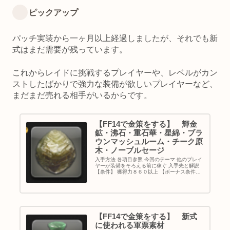
ピックアップ
パッチ実装から一ヶ月以上経過しましたが、それでも新
式はまだ需要が残っています。
これからレイドに挑戦するプレイヤーや、レベルがカン
ストしたばかりで強力な装備が欲しいプレイヤーなど、
まだまだ売れる相手がいるからです。
【FF14で金策をする】 輝金
鉱・沸石・重石華・星綿・ブラ
ウンマッシュルーム・チーク原
木・ノーブルセージ
入手方法 各項目参照 今回のテーマ 他のプレイ
ヤーが装備をそろえる前に稼ぐ 入手先と解説
【条件】 獲得力８６０以上 【ボーナス条件】
ボーナスがアイテムごとの固定かランダムかは
検証中です。 Ａ 識質力８７０以上 → ＨＱ
率＋１５％ Ｂ 識...
【FF14で金策をする】 新式
に使われる軍票素材