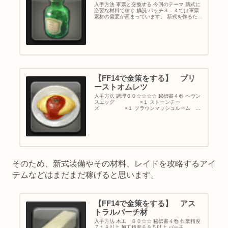
入手方法 軍票と交換する 今回のテーマ 新式に
必要な材料で稼ぐ 解説 パッチ３．４では軍票
素材の需要が高まっています。 新式を作るため
に必要な材料に軍票素材が含まれているからで
す。 そこで今回は中間素材をメインにして、稼
げるアイテムをまとめ...
【FF14で金策をする】 プリ
ーストオムレツ
入手方法 調理６０☆☆☆☆ 秘伝書４巻 ヘヴン
スエッグ ×１ ストーンチー
ズ ×１ ブラウンマッシュルーム ×
１ ホワイトトリュフ ×１ ポモドーロソ
ース ×１ ハイランドパセリ ×
１ ファイアクラスター ...
そのため、新式装備やその材料、レイドを攻略するアイ
テムなどはまだまだ稼げると思います。
【FF14で金策をする】 アス
トラルバーチ材
入手方法 木工 ６０☆☆ 秘伝書４巻 作業精度
７１８以上 加工精度６９５以上 バーチ