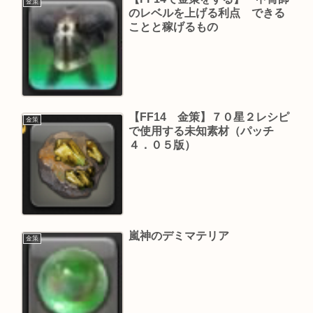
金策
のレベルを上げる利点 できる
ことと稼げるもの
【FF14 金策】７０星２レシピ
金策
で使用する未知素材（パッチ
４．０５版）
嵐神のデミマテリア
金策