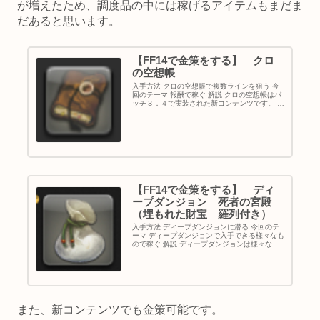
が増えたため、調度品の中には稼げるアイテムもまだま
だあると思います。
【FF14で金策をする】 クロ
の空想帳
入手方法 クロの空想帳で複数ラインを狙う 今
回のテーマ 報酬で稼ぐ 解説 クロの空想帳はパ
ッチ３．４で実装された新コンテンツです。 報
酬が豪華なため、金策として使うことができま
す。 入手したアイテムを出品して、ギルを稼い
でいきましょう。 １...
【FF14で金策をする】 ディ
ープダンジョン 死者の宮殿
（埋もれた財宝 羅列付き）
入手方法 ディープダンジョンに潜る 今回のテ
ーマ ディープダンジョンで入手できる様々なも
ので稼ぐ 解説 ディープダンジョンは様々なア
イテムを入手できるコンテンツです。 しかもパ
ッチ３．４で埋もれた財宝というアイテムも追
加されました。 そのた...
また、新コンテンツでも金策可能です。