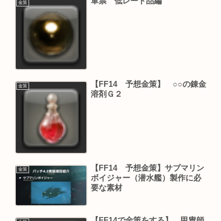
軍票 低レート品編
金策
【FF14 予想金策】 ○○の錬金
金策
溶剤Ｇ２
【FF14 予想金策】サブマリン
金策
ボイジャー（潜水艦）製作に必
要な素材
【FF14で金策をする】 甲冑師