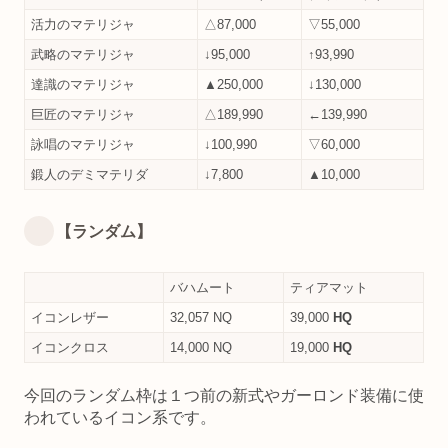
活力のマテリジャ
△87,000
▽55,000
武略のマテリジャ
↓95,000
↑93,990
達識のマテリジャ
▲250,000
↓130,000
巨匠のマテリジャ
△189,990
←139,990
詠唱のマテリジャ
↓100,990
▽60,000
鍛人のデミマテリダ
↓7,800
▲10,000
【ランダム】
バハムート
ティアマット
イコンレザー
32,057 NQ
39,000
HQ
イコンクロス
14,000 NQ
19,000
HQ
今回のランダム枠は１つ前の新式やガーロンド装備に使
われているイコン系です。