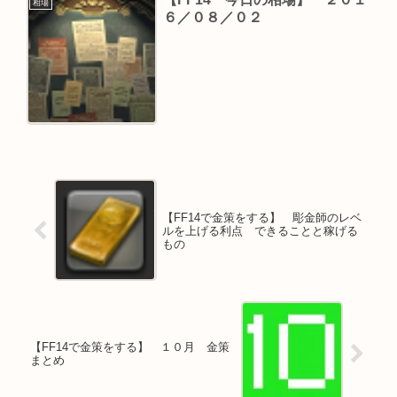
相場
６／０８／０２
【FF14で金策をする】 彫金師のレベ
ルを上げる利点 できることと稼げる
もの
【FF14で金策をする】 １０月 金策
まとめ