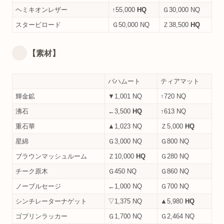
ヘミキオンレザー
↑55,000
HQ
Ｇ30,000 NQ
スタービロード
Ｇ50,000 NQ
Ｚ38,500
HQ
【素材】
バハムート
ティアマット
輝金鉱
▼1,001 NQ
↑720 NQ
沸石
←3,500
HQ
↑613 NQ
重石華
▲1,023 NQ
Ｚ5,000
HQ
星綿
Ｇ3,000 NQ
Ｇ800 NQ
ブラウンマッシュルーム
Ｚ10,000
HQ
Ｇ280 NQ
チーク原木
Ｇ450 NQ
Ｇ860 NQ
ノーブルセージ
←1,000 NQ
Ｇ700 NQ
シンチレーターナゲット
▽1,375 NQ
▲5,980
HQ
ゴブリンラッカー
Ｇ1,700 NQ
Ｇ2,464 NQ