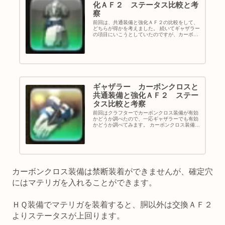
化ＡＦ２ ステータス比較と考
察
前回は、共通装備と強化ＡＦ２の比較をして、
どちらが得かを考えました。 続いてギャザラー
の項目にいこうとしていたのですが、カーボン
クロス装備という存在をすっかり忘れていたの
で、こちらの装備がどれくらい有効かを考えて
みます。 カーボンクロス装備...
ギャザラー カーボンクロスと
共通装備と強化ＡＦ２ ステー
タス比較と考察
前回はクラフターでカーボンクロス装備が有効
かどうか調べたので、一応ギャザラーでも有効
かどうか調べてみます。 カーボンクロス装備は
共通装備（ガーロンド装備）よりもステータス
が劣る装備です。 改めて特徴を並べると、 ・
ガーロンド装備と同じく共通...
カーボンクロス装備は禁断装着ができませんが、確定穴
にはマテリガを入れることができます。
ＨＱ装備でマテリガを装着すると、胴以外は交換ＡＦ２
よりステータスが上回ります。