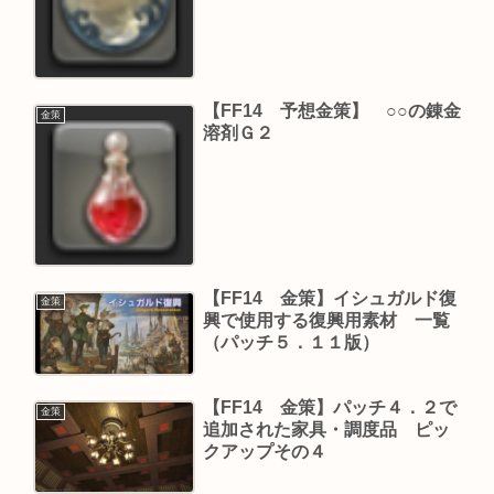
【FF14 予想金策】 ○○の錬金
金策
溶剤Ｇ２
【FF14 金策】イシュガルド復
金策
興で使用する復興用素材 一覧
（パッチ５．１１版）
【FF14 金策】パッチ４．２で
金策
追加された家具・調度品 ピッ
クアップその４