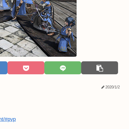
2020/1/2
ght/#pvp