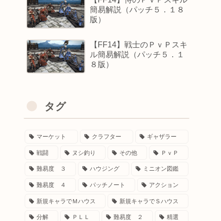
簡易解説（パッチ５．１８
版）
【FF14】戦士のＰｖＰスキ
ル簡易解説（パッチ５．１
８版）
タグ
マーケット
クラフター
ギャザラー
戦闘
ヌシ釣り
その他
ＰｖＰ
難易度 ３
ハウジング
ミニオン図鑑
難易度 ４
パッチノート
アクション
新規キャラでＭハウス
新規キャラでＳハウス
分解
ＰＬＬ
難易度 ２
精選