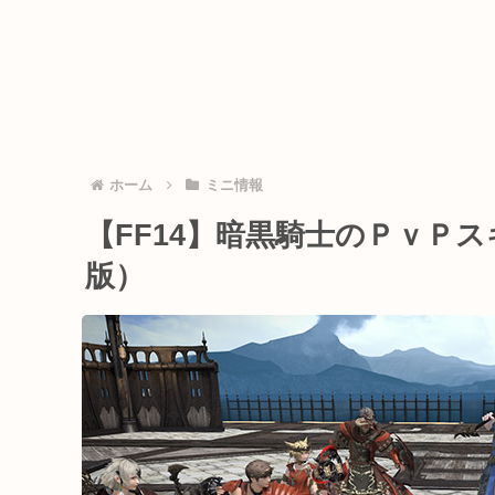
ホーム
ミニ情報
【FF14】暗黒騎士のＰｖＰ
版）