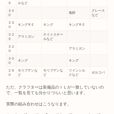
５
ルなど
３４
グレース
鬼師
０
など
３３
キングＲＥ
キング
キングＲＥ
０
３２
ナイトスチー
アラミガン
５
ルなど
３２
アラミガン
０
３０
キング
キング
０
２９
モリブデンな
モリブデンな
ツインシル
ゼルコバ
０
ど
ど
クなど
ただ、クラフターは装備品のＩＬが一致していないの
で、一覧を見ても分かりづらいと思います。
実際の組み合わせはこうなります。