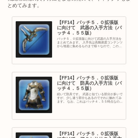
とめてみます。
【FF14】パッチ５．０拡張版
に向けて 武器の入手方法（パ
ッチ４．５５版）
パッチ５．０拡張版に向けて武器の入手方法を
まとめてみます。 入手先は高難易度コンテンツ
から地道に集めるものまで様々なので、この記
事では高難易度コンテンツに対してはほどほど
に、比較的入手難度が低いものを重点的に書き
たいと思います。 なお、これ...
【FF14】パッチ５．０拡張版
に向けて 防具の入手方法（パ
ッチ４．５５版）
続いて防具です。 武器と似ている部分が多いで
すが、少し違う部分もあるのでそれに触れてみ
ます。 なお、これはパッチ４．５５時点なの
で、今後のパッチで更なる緩和が行われ入手し
やすくなる可能性があります。 ※パッチ４．５
７実装に合わせて加筆修正し...
【FF14】パッチ５．０拡張版