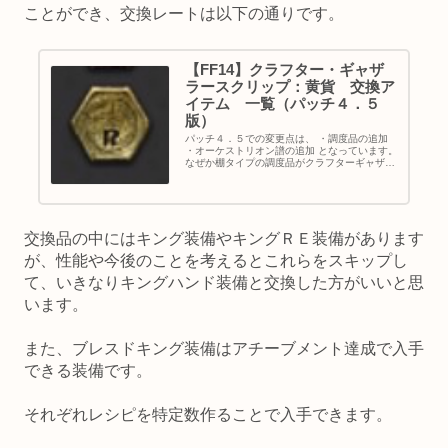
ことができ、交換レートは以下の通りです。
【FF14】クラフター・ギャザ
ラースクリップ：黄貨 交換ア
イテム 一覧（パッチ４．５
版）
パッチ４．５での変更点は、 ・調度品の追加
・オーケストリオン譜の追加 となっています。
なぜか棚タイプの調度品がクラフターギャザラ
ーで各３種類ずつ追加されています。 また、オ
ーケストリオン譜も追加されているので拡張ま
でに地道に集めればいい...
交換品の中にはキング装備やキングＲＥ装備があります
が、性能や今後のことを考えるとこれらをスキップし
て、いきなりキングハンド装備と交換した方がいいと思
います。
また、ブレスドキング装備はアチーブメント達成で入手
できる装備です。
それぞれレシピを特定数作ることで入手できます。