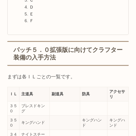
Ｄ
Ｅ
Ｆ
パッチ５．０拡張版に向けてクラフター
装備の入手方法
まずは各ＩＬごとの一覧です。
アクセサ
ＩＬ
主道具
副道具
防具
リ
３５
ブレスドキン
０
グ
３５
キングハン
キングハ
キングハンド
０
ド
ンド
３４
ナイトスチー