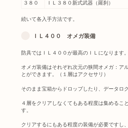
３８０
ＩＬ３８０新式武器（羅刹）
続いて各入手方法です。
ＩＬ４００ オメガ装備
防具ではＩＬ４００が最高のＩＬになります
オメガ装備はそれぞれ次元の狭間オメガ：ア
とができます。（１層はアクセサリ）
そのまま宝箱からドロップしたり、データロ
４層をクリアしなくてもある程度は集めるこ
す。
クリアするにもある程度の装備が必要ですし