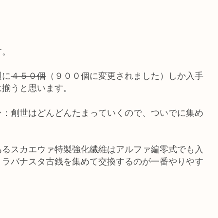
す。
週に
４５０個
（９００個に変更されました）しか入手
は揃うと思います。
ン：創世はどんどんたまっていくので、ついでに集め
あるスカエウァ特製強化繊維はアルファ編零式でも入
・ラバナスタ古銭を集めて交換するのが一番やりやす