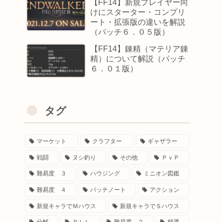
【FF14】新規プレイヤー向
けにスターター・コンプリ
ート・拡張版の違いを解説
（パッチ６．０５版）
【FF14】錬精（マテリア錬
精）について解説（パッチ
６．０１版）
タグ
マーケット
クラフター
ギャザラー
戦闘
ヌシ釣り
その他
ＰｖＰ
難易度 ３
ハウジング
ミニオン図鑑
難易度 ４
パッチノート
アクション
新規キャラでＭハウス
新規キャラでＳハウス