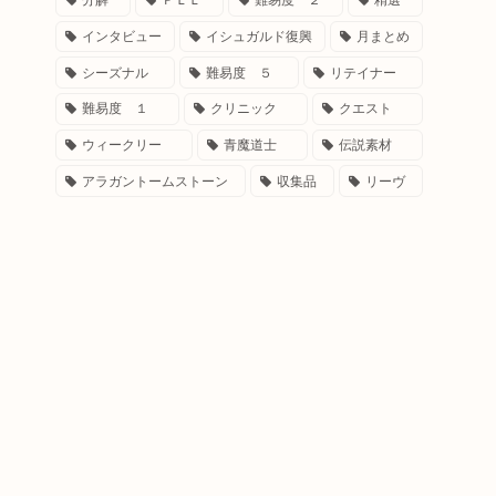
分解
ＰＬＬ
難易度 ２
精選
インタビュー
イシュガルド復興
月まとめ
シーズナル
難易度 ５
リテイナー
難易度 １
クリニック
クエスト
ウィークリー
青魔道士
伝説素材
アラガントームストーン
収集品
リーヴ