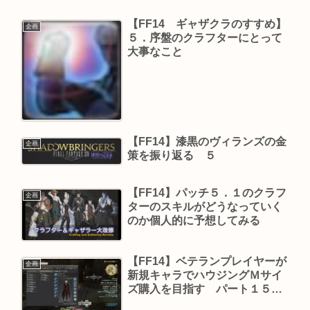
【FF14 ギャザクラのすすめ】
企画
５．序盤のクラフターにとって
大事なこと
【FF14】漆黒のヴィランズの金
企画
策を振り返る ５
【FF14】パッチ５．１のクラフ
企画
ターのスキルがどうなっていく
のか個人的に予想してみる
【FF14】ベテランプレイヤーが
企画
新規キャラでハウジングＭサイ
ズ購入を目指す パート１５
（１３０～１３２時間目）