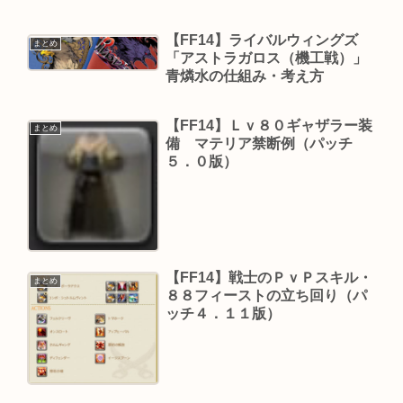
【FF14】ライバルウィングズ
まとめ
「アストラガロス（機工戦）」
青燐水の仕組み・考え方
【FF14】Ｌｖ８０ギャザラー装
まとめ
備 マテリア禁断例（パッチ
５．０版）
【FF14】戦士のＰｖＰスキル・
まとめ
８８フィーストの立ち回り（パ
ッチ４．１１版）