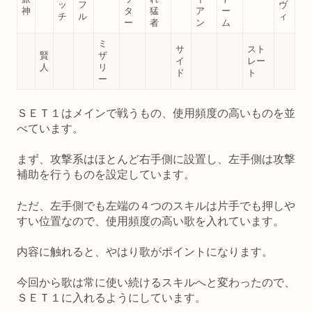
ッ
フ
ヴ
神
タ
猛
ア
ー
チ
ル
ィ
ー
者
ン
ム
ミ
サ
スト
賢
ザ
イ
レー
人
リ
ド
ト
ー
ＳＥＴ１はメインで戦うもの、使用頻度の高いものを並
べています。
まず、攻撃系はほとんど右手側に設置し、左手側は攻撃
補助を行うものを設定しています。
ただ、左手側でも左端の４つのスキルは片手でも押しや
すい位置なので、使用頻度の高い歌を入れています。
内容に触れると、やはり歌がポイントになります。
今回から歌は常に使い続けるスキルへと変わったので、
ＳＥＴ１に入れるようにしています。