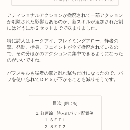
ている詩人のスキル回しについてです。 紅蓮の
リベレーターからキャストがなくなり歌の仕様
も変わったので、かなり大き...
アディショナルアクションが撤廃されて一部アクション
が削除された影響もあるのか、新スキルが追加された割
にはどうにか２セットまでで収まりました。
特に詩人はホークアイ、フレイミングアロー、静者の
撃、発勁、捨身、フェイントが全て撤廃されているの
で、その分ほかのアクションに集中できるようになった
のがいいですね。
バフスキルも猛者の撃と乱れ撃ちだけになったので、バ
フを使い忘れてＤＰＳが下がることも減りそうです。
目次
紅蓮編 詩人のパッド配置例
ＳＥＴ１
ＳＥＴ２