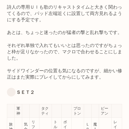
詩人の専用ＵＩも歌のリキャストタイムと大きく関わっ
てくるので、パッド左端近くに設置して両方見れるよう
にする予定です。
あとは、ちょっと迷ったのが猛者の撃と乱れ撃ちです。
それぞれ単独で入れてもいいとは思ったのですがちょっ
と枠が足りなかったので、マクロで合わせることにしま
した。
サイドワインダーの位置も気になるのですが、細かい修
正はまた実際にプレイしてからにしてみます。
ＳＥＴ２
軍
タク
プロ
ピー
神
ティ
トン
アン
リ
ト
ボ
レ
旅
気
Ｌ
魔
フ
ル
イ
イ