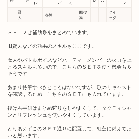
神
合
Ｂ
人
レ
バ
ス
ン
賢
回復
クイ
地神
人
薬
ック
ＳＥＴ２は補助系をまとめています。
旧賢人などの効果のスキルもここです。
魔人やバトルボイスなどパーティーメンバーの火力を上
げるスキルも多いので、こちらのＳＥＴを使う機会も多
そうです。
あまり特筆すべきところはないですが、歌のリキャスト
を確認するため、こちらのＳＥＴにも入れています。
後は右手側はまとめ狩りをしやすくして、タクティシャ
ンとリフレッシュを使いやすくしています。
とりあえずこのＳＥＴ通りに配置して、紅蓮に備えてた
いと思います。