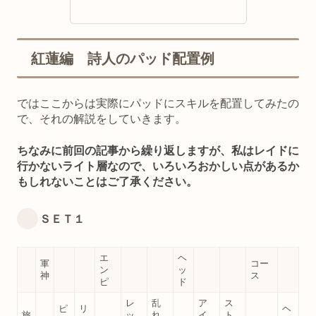
紅蓮編 詩人のパッド配置例
ではここからは実際にパッドにスキルを配置してみたの
で、それの解説をしていきます。
ちなみに前回の記事から繰り返しますが、私はレイドに
行かないライト層なので、いろいろおかしい点があるか
もしれないことはご了承ください。
ＳＥＴ１
エ
ヘ
軍
コー
ン
ッ
神
ス
ピ
ド
レ
乱
ア
ス
ピ
リ
ヘ
旅
ッ
れ
イ
ト