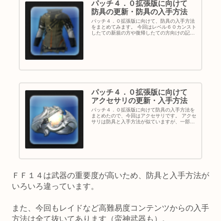
パッチ４．０拡張版に向けて
防具の更新・防具の入手方法
パッチ４．０拡張版に向けて、防具の入手方法
をまとめてみます。 今回はレベル６０カンスト
したての新規の方や復帰したての方向けの記事
になります。 そのため、レイドなど高難易度コ
ンテンツや機工城アレキサンダーからの入手方
法は全て抜きました（ＩＤ産...
パッチ４．０拡張版に向けて
アクセサリの更新・入手方法
パッチ４．０拡張版に向けて防具の入手方法を
まとめたので、今回はアクセサリです。 アクセ
サリは防具と入手方法が似ていますが、一部違
うところもあります。 また、今回もレイドなど
高難易度コンテンツや機工城アレキサンダーか
らの入手方法は全て抜いてあ...
ＦＦ１４は武器の重要度が高いため、防具と入手方法が
いろいろ違っています。
また、今回もレイドなど高難易度コンテンツからの入手
方法は全て抜いてあります（蛮神武器も）。