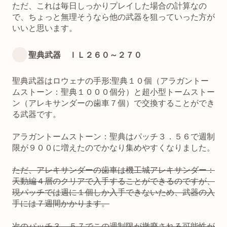
ただ、これは毎日しっかりプレイした場合の計算なの
で、ちょっと無理そうなら他の武器を狙っていった方が
いいと思います。
聖典武器 ＩＬ２６０～２７０
聖典武器はロウェナの手形:聖典１０個（アラガントー
ムストーン：聖典１０００個分）と超小型トームストー
ン（アレキサンダーの歯車７個）で交換することができ
る武器です。
アラガントームストーン：聖典はパッチ３．５６で週制
限が９００に増えたのでかなり集めやすくなりました。
ただ、アレキサンダーの歯車は機工城アレキサンダー：
天動編４層のクリアで入手することができるのですが、
現パッチでは週に１個しか入手できないため、武器の入
手には７週間かかります。
次のパッチ３．５７でこの週制限が撤廃される可能性が