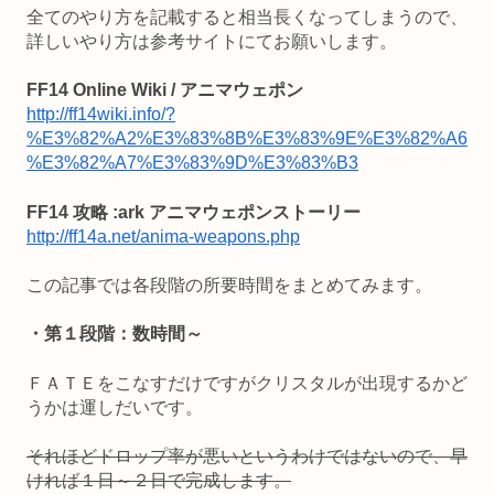
全てのやり方を記載すると相当長くなってしまうので、
詳しいやり方は参考サイトにてお願いします。
FF14 Online Wiki / アニマウェポン
http://ff14wiki.info/?
%E3%82%A2%E3%83%8B%E3%83%9E%E3%82%A6
%E3%82%A7%E3%83%9D%E3%83%B3
FF14 攻略 :ark アニマウェポンストーリー
http://ff14a.net/anima-weapons.php
この記事では各段階の所要時間をまとめてみます。
・第１段階：数時間～
ＦＡＴＥをこなすだけですがクリスタルが出現するかど
うかは運しだいです。
それほどドロップ率が悪いというわけではないので、早
ければ１日～２日で完成します。