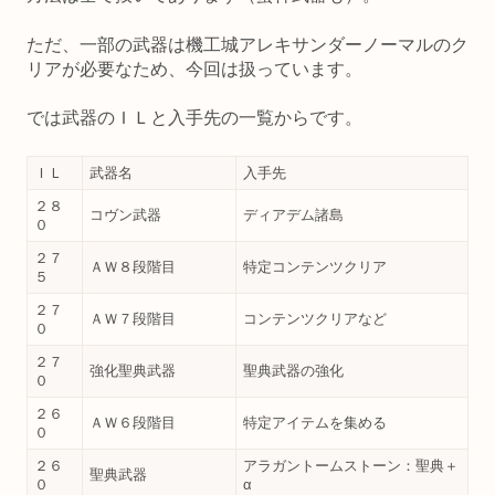
ただ、一部の武器は機工城アレキサンダーノーマルのク
リアが必要なため、今回は扱っています。
では武器のＩＬと入手先の一覧からです。
ＩＬ
武器名
入手先
２８
コヴン武器
ディアデム諸島
０
２７
ＡＷ８段階目
特定コンテンツクリア
５
２７
ＡＷ７段階目
コンテンツクリアなど
０
２７
強化聖典武器
聖典武器の強化
０
２６
ＡＷ６段階目
特定アイテムを集める
０
２６
アラガントームストーン：聖典＋
聖典武器
０
α