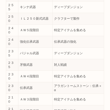
２５
キンナ武器
ディープダンジョン
５
２５
ＩＬ２５０新式武器
クラフターで製作
０
２４
ＡＷ５段階目
特定アイテムを集める
０
２４
強化伝承武器
伝承武器の強化
０
２３
パジャル武器
ディープダンジョン
５
２３
牙狼武器
対人戦績
５
２３
ＡＷ４段階目
特定アイテムを集める
０
２３
アラガントームストーン：伝承＋
伝承武器
０
α
２１
ＡＷ３段階目
特定アイテムを集める
０
２１