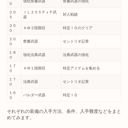
強化禁書武器
禁書武器の強化
０
２０
ＩＬ２０５ＰｖＰ武
対人戦績
５
器
２０
ＡＷ２段階目
特定ＩＤのクリア
０
２０
禁書武器
セントリオ記章
０
１８
強化法典武器
法典武器の強化
０
１７
ＡＷ１段階目
特定アイテムを集める
０
１７
法典武器
セントリオ記章
０
１６
バルダー武器
特定ＩＤ
０
それぞれの装備の入手方法、条件、入手難度などをまと
めてみます。