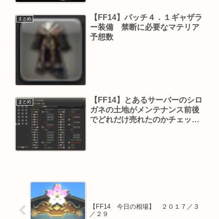
【FF14】パッチ４．１ギャザラ
まとめ
ー装備 禁断に必要なマテリア
予想数
【FF14】とあるサーバーのシロ
まとめ
ガネの土地がメンテナンス前後
でどれだけ売れたのかチェック
してみました（パッチ４．２
版）
【FF14 今日の相場】 ２０１７／３
／２９