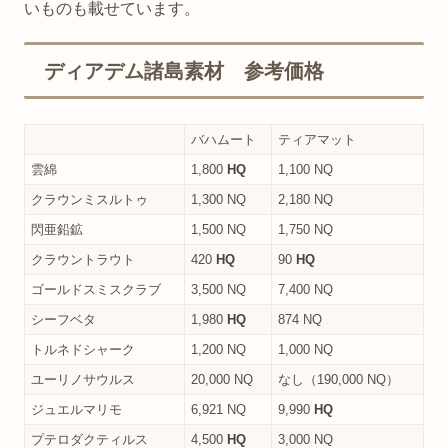
いものも載せています。
ディアデム諸島素材 参考価格
バハムート
ティアマット
雲綿
1,800
HQ
1,100 NQ
クラウンミスルトゥ
1,300 NQ
2,180 NQ
閃亜鉛鉱
1,500 NQ
1,750 NQ
クラウントラウト
420
HQ
90
HQ
ゴールドスミスクラブ
3,500 NQ
7,400 NQ
シーフベタ
1,980
HQ
874 NQ
トルネドシャーク
1,200 NQ
1,000 NQ
ユーリノサウルス
20,000 NQ
なし（190,000 NQ）
ジュエルマリモ
6,921 NQ
9,990
HQ
プテロダクティルス
4,500
HQ
3,000 NQ