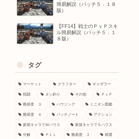
簡易解説（パッチ５．１８
版）
【FF14】戦士のＰｖＰスキ
ル簡易解説（パッチ５．１
８版）
タグ
マーケット
クラフター
ギャザラー
戦闘
ヌシ釣り
その他
ＰｖＰ
難易度 ３
ハウジング
ミニオン図鑑
難易度 ４
パッチノート
アクション
新規キャラでＭハウス
新規キャラでＳハウス
分解
ＰＬＬ
難易度 ２
精選