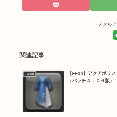
メタルア
関連記事
【FF14】アクアポリ
ミニ情報
（パッチ４．０６版）