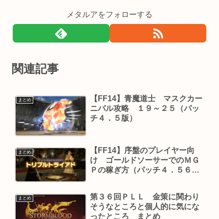
メタルアをフォローする
関連記事
【FF14】青魔道士 マスクカー
まとめ
ニバル攻略 １９～２５（パッ
チ４．５版）
【FF14】序盤のプレイヤー向
まとめ
け ゴールドソーサーでのＭＧ
Ｐの稼ぎ方（パッチ４．５６
版）
第３６回ＰＬＬ 金策に関わり
まとめ
そうなところと個人的に気にな
ったところ まとめ