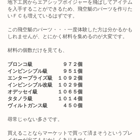
地下工房からエアシップボイジャーを飛ばしてアイテム
を入手することができるため、飛空艇のパーツを作りた
いＦＣも増えているはずです。
この飛空艇のパーツ・・・一度体験した方は分かるかも
しれませんが、とにかく材料を集めるのが大変です。
材料の個数だけを見ても、
ブロンコ級 ９７２個
インビンシブル級 ９５１個
エンタープライズ級 １０９２個
インビンシブル改級 １０２９個
オデッセイ級 １０６５個
タタノラ級 １０１４個
ヴィルトガンス級 ４５０個
尋常じゃない多さです。
買えることならマーケットで買って済まそうというプレ
イヤーが出てもおかしくありません。