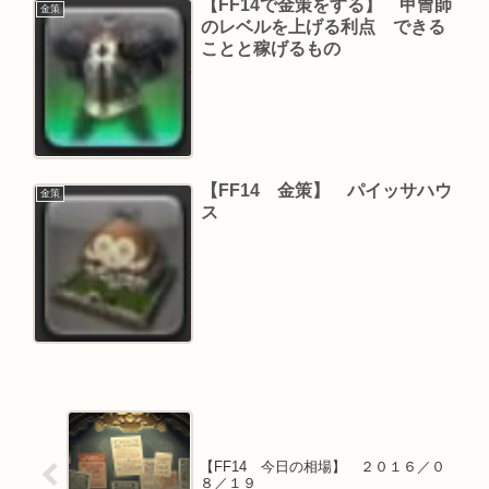
【FF14で金策をする】 甲冑師
金策
のレベルを上げる利点 できる
ことと稼げるもの
【FF14 金策】 パイッサハウ
金策
ス
【FF14 今日の相場】 ２０１６／０
８／１９