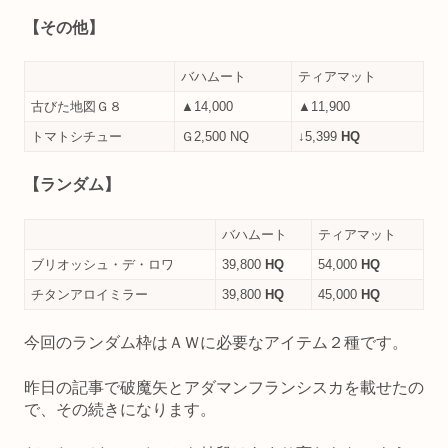
【その他】
バハムート
ティアマット
古びた地図Ｇ８
▲14,000
▲11,900
トマトシチュー
Ｇ2,500 NQ
↓5,399
HQ
【ランダム】
バハムート
ティアマット
ブリオッシュ・デ・ロワ
39,800
HQ
54,000
HQ
チタンアロイミラー
39,800
HQ
45,000
HQ
今回のランダム枠はＡＷに必要なアイテム２種です。
昨日の記事で破魔矢とアダマンフランシスカを載せたの
で、その続きになります。