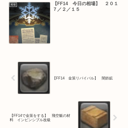
【FF14 今日の相場】 ２０１
相場
７／２／１５
【FF14 金策リバイバル】 闇鉄鉱
【FF14で金策をする】 飛空艇の材
料 インビンシブル改級