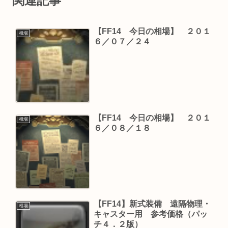
関連記事
【FF14 今日の相場】 ２０１
相場
６／０７／２４
【FF14 今日の相場】 ２０１
相場
６／０８／１８
【FF14】新式装備 遠隔物理・
相場
キャスター用 参考価格（パッ
チ４．２版）