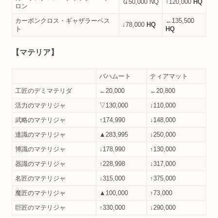
Ｇ50,000 NQ
↑120,000
HQ
ロン
カーボンクロス・ギャザラーベス
←135,500
↓78,000
HQ
ト
HQ
【マテリア】
バハムート
ティアマット
工匠のデミマテリダ
←20,000
←20,800
活力のマテリジャ
▽130,000
↓110,000
武略のマテリジャ
↑174,990
↓148,000
達識のマテリジャ
▲283,995
↓250,000
博識のマテリジャ
↓178,990
↑130,000
器識のマテリジャ
↑228,998
↓317,000
名匠のマテリジャ
↓315,000
↑375,000
魔匠のマテリジャ
▲100,000
↑73,000
巨匠のマテリジャ
↑330,000
↓290,000