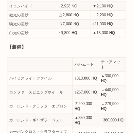
イコンハイド
↓2,928 NQ
▼2,100 NQ
微光の霊砂
△2,800 NQ
←2,200 NQ
暁光の霊砂
Ｇ7,000 NQ
↓11,000
HQ
白光の霊砂
↑9,800
HQ
▲13,000
HQ
【装備】
ティアマッ
バハムート
ト
▲300,000
ハイミスライトファイル
↓313,800
HQ
HQ
←440,000
カンファースピニングホイール
↓267,000
HQ
HQ
Ｚ290,000
←279,000
ガーロンド・クラフターエプロン
HQ
HQ
▲350,000
ガーロンド・ギャザラーベスト
↓380,000
HQ
HQ
カーボンクロス・クラフターエプ