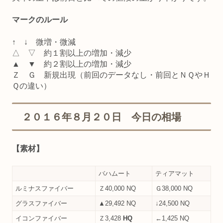
マークのルール
↑ ↓ 微増・微減
△ ▽ 約１割以上の増加・減少
▲ ▼ 約２割以上の増加・減少
Ｚ Ｇ 新規出現（前回のデータなし・前回とＮＱやＨ
Ｑの違い）
２０１６年８月２０日 今日の相場
【素材】
バハムート
ティアマット
ルミナスファイバー
Ｚ40,000 NQ
Ｇ38,000 NQ
グラスファイバー
▲29,492 NQ
↓24,500 NQ
イコンファイバー
Ｚ3,428
HQ
←1,425 NQ