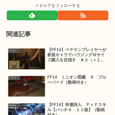
メタルアをフォローする
関連記事
【FF14】ベテランプレイヤーが
動画紹介
新規キャラでハウジングＭサイ
ズ購入を目指す ＃２（＋１５
６時間）【動画の補足】
FF14 ミニオン図鑑 ９ ブル
動画紹介
ーバード（動画付き）
【FF14】吟遊詩人 ＰｖＰスキ
動画紹介
ル【パッチ４．１１版】（動画
付き）