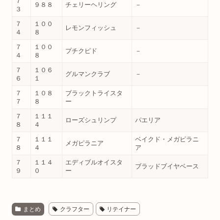
７
９８８
チェリーヘリング
－
３
７
１００
レモンフィッシュ
－
４
８
７
１００
プチクピド
－
４
８
７
１０６
グルマンクラブ
－
６
１
７
１０８
ブラックトライスタ
７
８
ー
７
１１１
ローズシュリンプ
パエリア
８
４
７
１１１
ベイクド・メガピラニ
メガピラニア
８
４
ア
７
１１４
エディブルオイスタ
ブラッドブイヤベース
９
０
ー
まとめ
クラフター
リテイナー