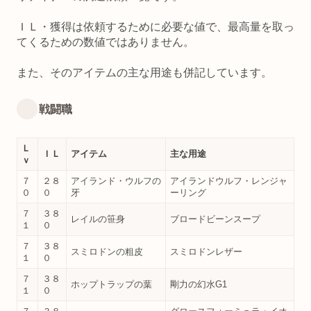
ＩＬ・獲得は依頼するために必要な値で、最高量を取っ
てくるための数値ではありません。
また、そのアイテムの主な用途も併記しています。
戦闘職
Ｌ
ＩＬ
アイテム
主な用途
ｖ
７
２８
アイランド・ウルフの
アイランドウルフ・レンジャ
０
０
牙
ーリング
７
３８
レイルの笹身
ブロードビーンスープ
１
０
７
３８
スミロドンの粗皮
スミロドンレザー
１
０
７
３８
ホップトラップの葉
剛力の幻水G1
１
０