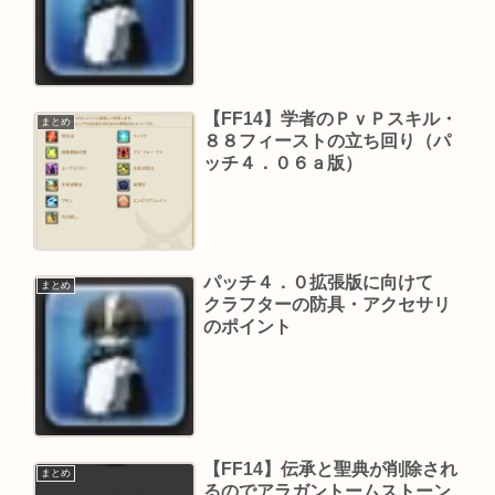
【FF14】学者のＰｖＰスキル・
まとめ
８８フィーストの立ち回り（パ
ッチ４．０６ａ版）
パッチ４．０拡張版に向けて
まとめ
クラフターの防具・アクセサリ
のポイント
【FF14】伝承と聖典が削除され
まとめ
るのでアラガントームストーン