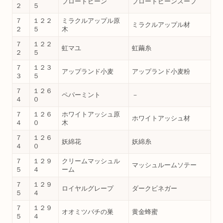
ブロードビーン
ブロードビーンスープ
２
５
７
１２２
ミラクルアップル原
ミラクルアップル材
２
５
木
７
１２２
虹マユ
虹繭糸
２
５
７
１２３
アップランド小麦
アップランド小麦粉
３
５
７
１２６
ペパーミント
－
４
０
７
１２６
ホワイトアッシュ原
ホワイトアッシュ材
４
０
木
７
１２６
妖綿花
妖綿糸
４
０
７
１２９
クリームマッシュル
マッシュルームソテー
５
４
ーム
７
１２９
ロイヤルグレープ
ダークビネガー
５
４
７
１２９
オオミツバチの巣
黄金蜂蜜
５
４