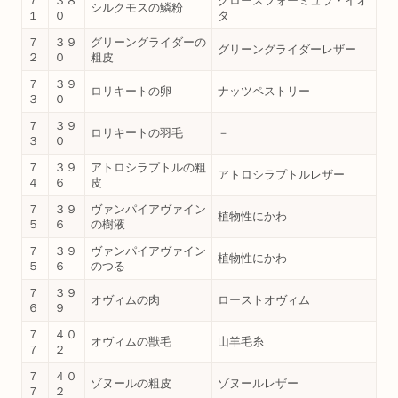
７
３８
グロースフォーミュラ・イオ
シルクモスの鱗粉
１
０
タ
７
３９
グリーングライダーの
グリーングライダーレザー
２
０
粗皮
７
３９
ロリキートの卵
ナッツペストリー
３
０
７
３９
ロリキートの羽毛
－
３
０
７
３９
アトロシラプトルの粗
アトロシラプトルレザー
４
６
皮
７
３９
ヴァンパイアヴァイン
植物性にかわ
５
６
の樹液
７
３９
ヴァンパイアヴァイン
植物性にかわ
５
６
のつる
７
３９
オヴィムの肉
ローストオヴィム
６
９
７
４０
オヴィムの獣毛
山羊毛糸
７
２
７
４０
ゾヌールの粗皮
ゾヌールレザー
７
２