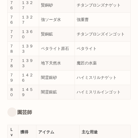
７
１３２
賢銅砂
チタンブロンズナゲット
６
７
７
１３２
強ソーダ水
強重曹
６
７
７
１３６
賢銅鉱
チタンブロンズインゴット
７
０
７
１３９
ペタライト原石
ペタライト
８
３
７
１３９
地下天然水
魔匠の水薬
８
３
７
１４２
闇霊銀砂
ハイミスリルナゲット
９
６
８
１４５
闇霊銀鉱
ハイミスリルインゴット
０
９
園芸師
Ｌ
獲得
アイテム
主な用途
ｖ