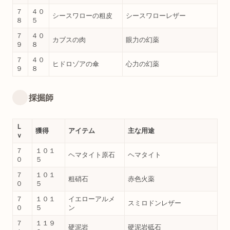
７
４０
シースワローの粗皮
シースワローレザー
８
５
７
４０
カブスの肉
眼力の幻薬
９
８
７
４０
ヒドロゾアの傘
心力の幻薬
９
８
採掘師
Ｌ
獲得
アイテム
主な用途
ｖ
７
１０１
ヘマタイト原石
ヘマタイト
０
５
７
１０１
粗硝石
赤色火薬
０
５
７
１０１
イエローアルメ
スミロドンレザー
０
５
ン
７
１１９
硬泥岩
硬泥岩砥石