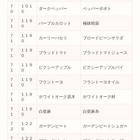
７
１０１
ダークペッパー
ペッパーポポト
０
５
７
１１９
パープルカロット
極錬精薬
１
０
７
１１９
カーリーパセリ
ブロードビーンサラダ
１
０
７
１１９
ブラッドトマト
ブラッドトマトジュース
１
０
７
１１９
ピクシーアップル
ピクシーアップルパイ
１
０
７
１１９
フラントーヨ
フラントーヨオイル
１
０
７
１１９
ホワイトオーク原木
ホワイトオーク材
１
０
７
１１９
白亜麻
白亜麻糸
１
０
７
１２２
ガーデンビート
ガーデンビートシュガー
２
５
７
１２２