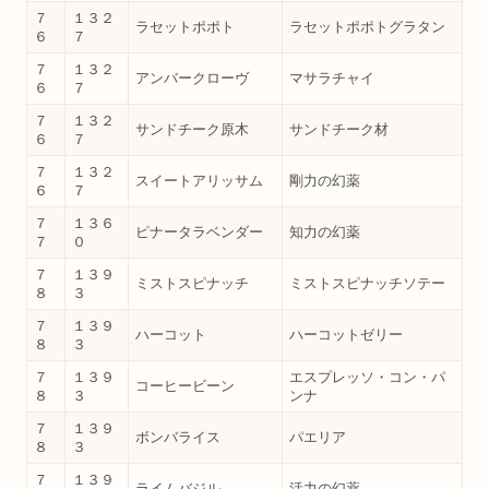
７
１３２
ラセットポポト
ラセットポポトグラタン
６
７
７
１３２
アンバークローヴ
マサラチャイ
６
７
７
１３２
サンドチーク原木
サンドチーク材
６
７
７
１３２
スイートアリッサム
剛力の幻薬
６
７
７
１３６
ピナータラベンダー
知力の幻薬
７
０
７
１３９
ミストスピナッチ
ミストスピナッチソテー
８
３
７
１３９
ハーコット
ハーコットゼリー
８
３
７
１３９
エスプレッソ・コン・パ
コーヒービーン
８
３
ンナ
７
１３９
ボンバライス
パエリア
８
３
７
１３９
ライムバジル
活力の幻薬