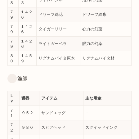
８
３
７
１４２
ドワーフ綿花
ドワーフ綿糸
９
６
７
１４２
タイガーリリー
心力の幻薬
９
６
７
１４２
ライトガーベラ
眼力の幻薬
９
６
８
１４５
リグナムバイタ原木
リグナムバイタ材
０
９
漁師
Ｌ
獲得
アイテム
主な用途
ｖ
７
９５２
サンドエッグ
－
１
７
９８０
スピアヘッド
スクイッドインク
２