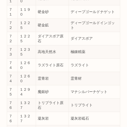
１
０
７
１１９
硬金砂
ディープゴールドナゲット
１
０
７
１２２
ディープゴールドインゴッ
硬金鉱
２
５
ト
７
１２２
ダイアスポア原
ダイアスポア
２
５
石
７
１２３
高地天然水
極錬精薬
３
５
７
１２６
ラズライト原石
ラズライト
４
０
７
１２６
霊青岩
霊青材
４
０
７
１２９
魔銀砂
マナシルバーナゲット
５
４
７
１３２
トリプライト原
トリプライト
６
７
石
７
１３２
凝灰岩
凝灰岩砥石
６
７