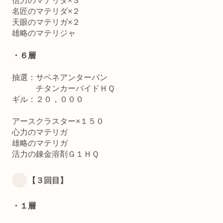
信力のマテリダ×３
名匠のマテリダ×２
天眼のマテリガ×２
雄略のマテリジャ
・６層
抽選：サベネアンターバン
チタンカーバイドＨＱ
ギル：２０，０００
アースクラスター×１５０
心力のマテリガ
雄略のマテリガ
活力の錬金溶剤Ｇ１ＨＱ
【３回目】
・１層