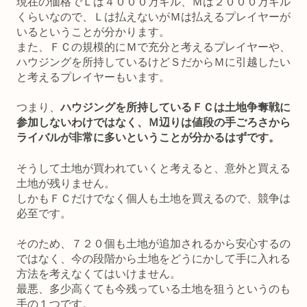
現在の価格でＬは４０００万ギル、Ｍは２０００万ギル
くらいなので、Ｌは払えないがＭは払えるプレイヤーが
いるということが分かります。
また、ＦＣの規模的にＭで充分と考えるプレイヤーや、
ハウジングを所持しているけどＳだからＭに引越したい
と考えるプレイヤーもいます。
つまり、
ハウジングを所持しているＦＣは土地争奪戦に
参加しないわけではなく、Ｍ辺りは値段の手ごろさから
ライバルが非常に多いということが分かるはずです。
そうして土地が買われていくと考えると、意外と買える
土地が残りません。
しかもＦＣだけでなく個人も土地を買えるので、競争は
必至です。
そのため、７２０個も土地が追加されるから安心するの
ではなく、今の段階から土地をどうにかして手に入れる
方法を考えなくてはいけません。
最悪、多少高くても今残っている土地を狙うというのも
手の１つです。