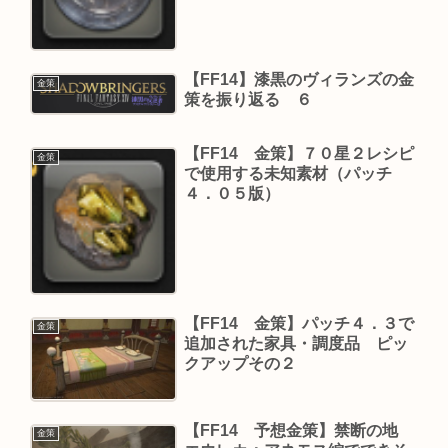
【FF14】漆黒のヴィランズの金
金策
策を振り返る ６
【FF14 金策】７０星２レシピ
金策
で使用する未知素材（パッチ
４．０５版）
【FF14 金策】パッチ４．３で
金策
追加された家具・調度品 ピッ
クアップその２
【FF14 予想金策】禁断の地
金策