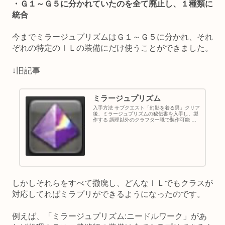
・Ｇ１～Ｇ５に分かれていたのを全て廃止し、１種類に
統合
今までミラージュプリズムはＧ１～Ｇ５に分かれ、それ
ぞれの特定のＩＬの装備にだけ使うことができました。
↓旧記事
ミラージュプリズム
入手方法 サブクエスト「幻影を着る男」クリア
後、ミラージュプリズムの秘伝書を入手し、製
作する 調理以外のクラフター職で製作可能 今
回のテーマ コツコツ稼ぐ ミラージュプリズム
は今来ている装備の見た目のみを別の装備に変
えるアイテムです。 見た...
しかしそれらをすべて撤廃し、どんなＩＬでもクラスが
対応してればミラプリができるようになったのです。
例えば、「ミラージュプリズム:ニードルワーク」があ