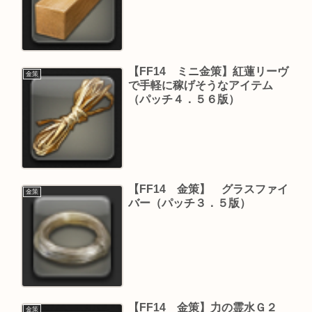
【FF14 ミニ金策】紅蓮リーヴ
金策
で手軽に稼げそうなアイテム
（パッチ４．５６版）
【FF14 金策】 グラスファイ
金策
バー（パッチ３．５版）
【FF14 金策】力の霊水Ｇ２
金策