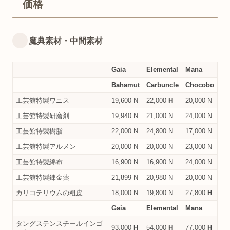
価格
魔典素材・中間素材
Gaia
Elemental
Mana
Bahamut
Carbuncle
Chocobo
工芸館特製ワニス
19,600 N
22,000
H
20,000 N
工芸館特製研磨剤
19,940 N
21,000 N
24,000 N
工芸館特製樹脂
22,000 N
24,800 N
17,000 N
工芸館特製アルメン
20,000 N
20,000 N
23,000 N
工芸館特製綿布
16,900 N
16,900 N
24,000 N
工芸館特製錬金薬
21,899 N
20,980 N
20,000 N
カリコテリウムの粗皮
18,000 N
19,800 N
27,800
H
Gaia
Elemental
Mana
タングステンスチールインゴ
93,000
H
54,000
H
77,000
H