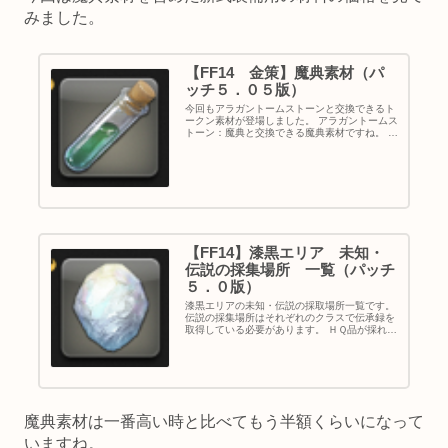
みました。
【FF14 金策】魔典素材（パ
ッチ５．０５版）
今回もアラガントームストーンと交換できるト
ークン素材が登場しました。 アラガントームス
トーン：魔典と交換できる魔典素材ですね。 こ
の記事ではなぜ稼げるのかを解説します。 魔典
素材の交換レート ・ユールモアにて交換 ２
０ 工芸館特製研磨剤 ２...
【FF14】漆黒エリア 未知・
伝説の採集場所 一覧（パッチ
５．０版）
漆黒エリアの未知・伝説の採取場所一覧です。
伝説の採集場所はそれぞれのクラスで伝承録を
取得している必要があります。 ＨＱ品が採れる
条件もまとめています。 ＨＱ条件 Ｌｖ７０
☆☆ 識質力１３５０以上 Ｌｖ７
２ 識質力１３１２以上 ...
魔典素材は一番高い時と比べてもう半額くらいになって
いますね。