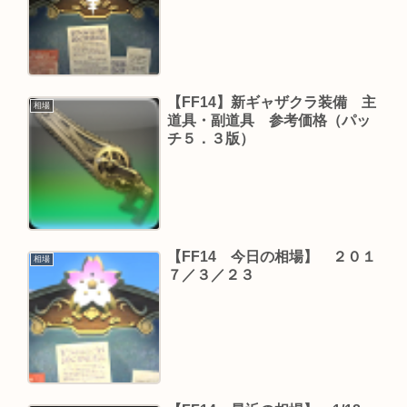
【FF14】新ギャザクラ装備 主
相場
道具・副道具 参考価格（パッ
チ５．３版）
【FF14 今日の相場】 ２０１
相場
７／３／２３