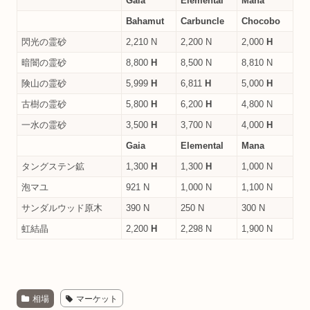
Gaia
Elemental
Mana
Bahamut
Carbuncle
Chocobo
閃光の霊砂
2,210 N
2,200 N
2,000
H
暗闇の霊砂
8,800
H
8,500 N
8,810 N
険山の霊砂
5,999
H
6,811
H
5,000
H
古樹の霊砂
5,800
H
6,200
H
4,800 N
一水の霊砂
3,500
H
3,700 N
4,000
H
Gaia
Elemental
Mana
タングステン鉱
1,300
H
1,300
H
1,000 N
泡マユ
921 N
1,000 N
1,100 N
サンダルウッド原木
390 N
250 N
300 N
虹結晶
2,200
H
2,298 N
1,900 N
相場
マーケット