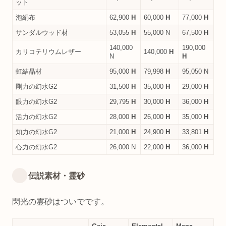
ット
泡絹布
62,900
H
60,000
H
77,000
H
サンダルウッド材
53,055
H
55,000 N
67,500
H
140,000
190,000
カリコテリウムレザー
140,000
H
N
H
虹結晶材
95,000
H
79,998
H
95,050 N
剛力の幻水G2
31,500
H
35,000
H
29,000
H
眼力の幻水G2
29,795
H
30,000
H
36,000
H
活力の幻水G2
28,000
H
26,000
H
35,000
H
知力の幻水G2
21,000
H
24,900
H
33,801
H
心力の幻水G2
26,000 N
22,000
H
36,000
H
伝説素材・霊砂
閃光の霊砂はついでです。