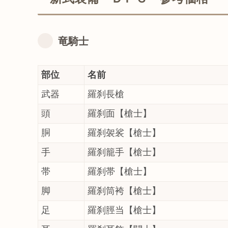
竜騎士
部位
名前
武器
羅刹長槍
頭
羅刹面【槍士】
胴
羅刹袈裟【槍士】
手
羅刹籠手【槍士】
帯
羅刹帯【槍士】
脚
羅刹筒袴【槍士】
足
羅刹脛当【槍士】