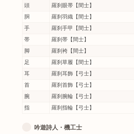
頭
羅刹眼帯【間士】
胴
羅刹羽織【間士】
手
羅刹手甲【間士】
帯
羅刹帯【間士】
脚
羅刹袴【間士】
足
羅刹草履【間士】
耳
羅刹耳飾【弓士】
首
羅刹首飾【弓士】
腕
羅刹腕輪【弓士】
指
羅刹指輪【弓士】
吟遊詩人・機工士