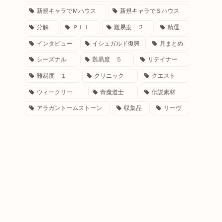
新規キャラでＭハウス
新規キャラでＳハウス
分解
ＰＬＬ
難易度 ２
精選
インタビュー
イシュガルド復興
月まとめ
シーズナル
難易度 ５
リテイナー
難易度 １
クリニック
クエスト
ウィークリー
青魔道士
伝説素材
アラガントームストーン
収集品
リーヴ