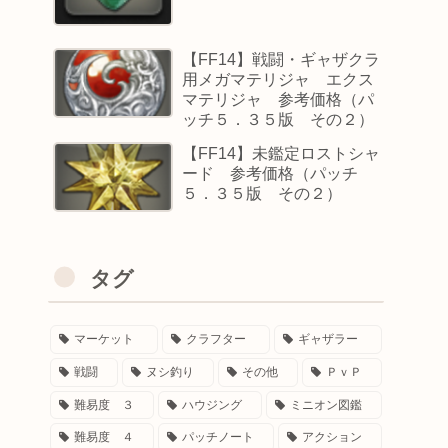
【FF14】戦闘・ギャザクラ
用メガマテリジャ エクス
マテリジャ 参考価格（パ
ッチ５．３５版 その２）
【FF14】未鑑定ロストシャ
ード 参考価格（パッチ
５．３５版 その２）
タグ
マーケット
クラフター
ギャザラー
戦闘
ヌシ釣り
その他
ＰｖＰ
難易度 ３
ハウジング
ミニオン図鑑
難易度 ４
パッチノート
アクション