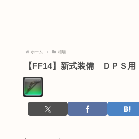
ホーム
相場
【FF14】新式装備 ＤＰＳ