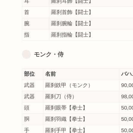
耳
羅刹耳飾【闘士】
首
羅刹首飾【闘士】
腕
羅刹腕輪【闘士】
指
羅刹指輪【闘士】
モンク・侍
部位
名前
バハ
武器
羅刹鉄甲（モンク）
90,0
武器
羅刹刀（侍）
98,0
頭
羅刹眼帯【拳士】
50,0
胴
羅刹羽織【拳士】
50,0
手
羅刹手甲【拳士】
50,0