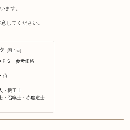
ています。
注意してください。
次
ＤＰＳ 参考価格
・侍
人・機工士
士・召喚士・赤魔道士