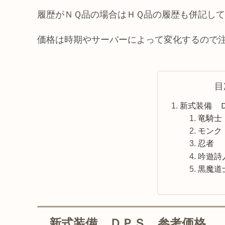
履歴がＮＱ品の場合はＨＱ品の履歴も併記し
価格は時期やサーバーによって変化するので
目
新式装備 
竜騎士
モンク
忍者
吟遊詩
黒魔道
新式装備 ＤＰＳ 参考価格