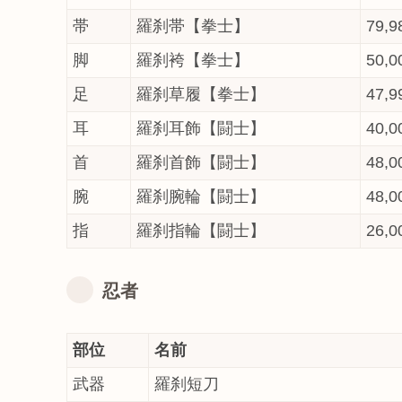
帯
羅刹帯【拳士】
79,9
脚
羅刹袴【拳士】
50,0
足
羅刹草履【拳士】
47,9
耳
羅刹耳飾【闘士】
40,0
首
羅刹首飾【闘士】
48,0
腕
羅刹腕輪【闘士】
48,0
指
羅刹指輪【闘士】
26,0
忍者
部位
名前
武器
羅刹短刀