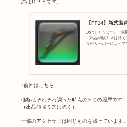
次はＤＰＳです。
【FF14】新式
次はＤＰＳです。 ↑
（出品値段ミスは除く
期やサーバーによって
価格 竜騎士...
↑前回はこちら
価格はそれぞれ調べた時点のＨＱの履歴です
（出品値段ミスは除く）
一部のアクセサリは同じものを載せています