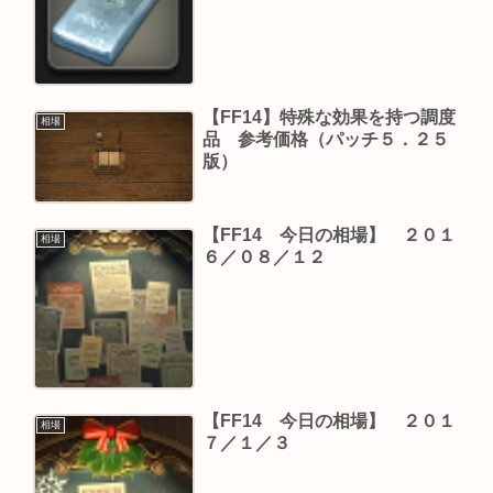
【FF14】特殊な効果を持つ調度
相場
品 参考価格（パッチ５．２５
版）
【FF14 今日の相場】 ２０１
相場
６／０８／１２
【FF14 今日の相場】 ２０１
相場
７／１／３