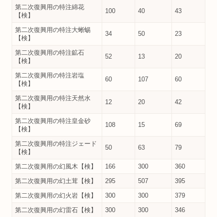
第二次復興用の特注綿花
100
40
43
【検】
第二次復興用の特注大蜥蜴
34
50
23
【検】
第二次復興用の特注鉱石
52
13
20
【検】
第二次復興用の特注岩塩
60
107
60
【検】
第二次復興用の特注天然水
12
20
42
【検】
第二次復興用の特注皇金砂
108
15
69
【検】
第二次復興用の特注ジェード
50
63
79
【検】
第二次復興用の幻風木【検】
166
300
360
第二次復興用の幻土茸【検】
295
507
395
第二次復興用の幻火岩【検】
300
300
379
第二次復興用の幻雷石【検】
300
300
346