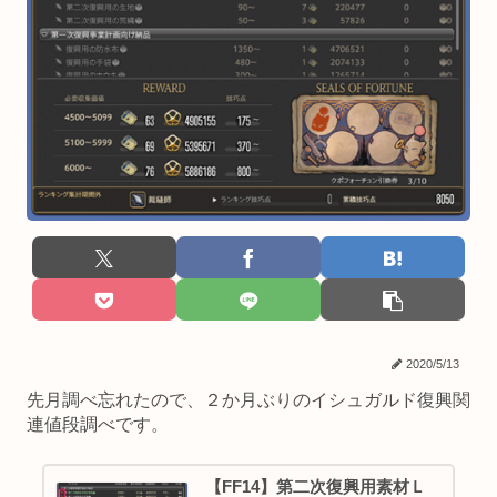
2020/5/13
先月調べ忘れたので、２か月ぶりのイシュガルド復興関
連値段調べです。
【FF14】第二次復興用素材Ｌ