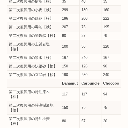
第二次復興用の樹脂【検】
35
40
35
第二次復興用の小麦【検】
299
130
160
第二次復興用の綿花【検】
196
200
222
第二次復興用の毒蛇【検】
207
75
195
第二次復興用の闇鉄鉱【検】
90
37
79
第二次復興用の上質岩塩
100
36
120
【検】
第二次復興用の泉水【検】
167
240
167
第二次復興用の妖銀砂【検】
150
126
90
第二次復興用の玄武岩【検】
190
250
240
Bahamut
Carbuncle
Chocobo
第二次復興用の特注原木
117
117
94
【検】
第二次復興用の特注樹液塊
150
79
75
【検】
第二次復興用の特注小麦
80
67
20
【検】