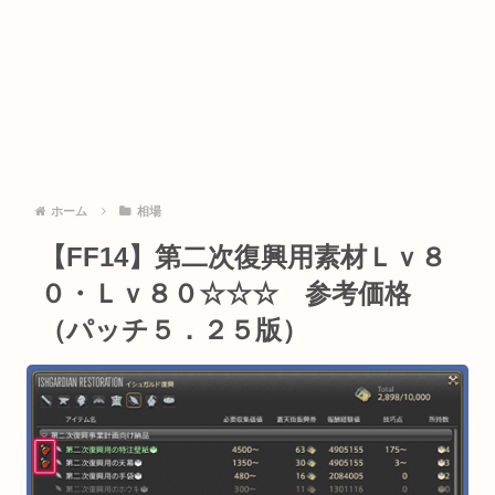
ホーム
相場
【FF14】第二次復興用素材Ｌｖ８
０・Ｌｖ８０☆☆☆ 参考価格
（パッチ５．２５版）