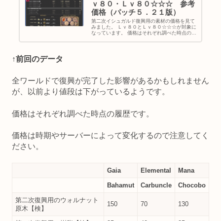
ｖ８０・Ｌｖ８０☆☆☆ 参考
価格（パッチ５．２１版）
第二次イシュガルド復興用の素材の価格を見て
みました。 Ｌｖ８０とＬｖ８０☆☆☆が対象に
なっています。 価格はそれぞれ調べた時点の履
歴です。 価格は時期やサーバーによって変化す
るので注意してください。 Gaia Elemental
Mana ...
↑前回のデータ
全ワールドで復興が完了した影響があるかもしれません
が、以前より値段は下がっているようです。
価格はそれぞれ調べた時点の履歴です。
価格は時期やサーバーによって変化するので注意してく
ださい。
Gaia
Elemental
Mana
Bahamut
Carbuncle
Chocobo
第二次復興用のウォルナット
150
70
130
原木【検】