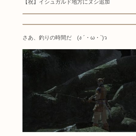
【祝】イシュガルド地方にヌシ追加
さあ、釣りの時間だ (ง ´・ω・`)ว