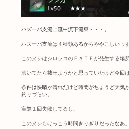
ハズーバ支流上流中流下流東・・・。
ハズーバ支流は４種類あるからややこしいっ
このヌシはシロッコのＦＡＴＥが発生する場
沸いてたら載せようかと思っていたけど今回
条件は快晴か晴れだけど時間がちょうど天気
釣りづらい。
実際１回失敗してるし。
このヌシもけっこう時間ぎりぎりだったなあ