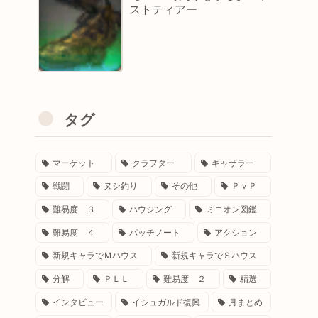
ストティアー
タグ
マーケット
クラフター
ギャザラー
戦闘
ヌシ釣り
その他
ＰｖＰ
難易度 ３
ハウジング
ミニオン図鑑
難易度 ４
パッチノート
アクション
新規キャラでＭハウス
新規キャラでＳハウス
分解
ＰＬＬ
難易度 ２
精選
インタビュー
イシュガルド復興
月まとめ