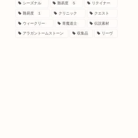
シーズナル
難易度 ５
リテイナー
難易度 １
クリニック
クエスト
ウィークリー
青魔道士
伝説素材
アラガントームストーン
収集品
リーヴ