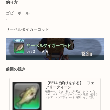
釣り方
ゴビーボール
↓
サーベルタイガーコッド
前回の続き
【FF14で釣りをする】 フェ
アリークィーン
喧騒の中。 さあ、釣りの時間だ (ง ´・ω・`)ว
ＮＯ．４８ フェアリークィーン 場所：低地ラ
ノシア エンプティハート 時間：なし 天気：
曇天（曇り・霧・風） エサ：スピナー 釣り方
スピナー ↓ フェアリークイーン （ヌシ釣り挑
戦中・...