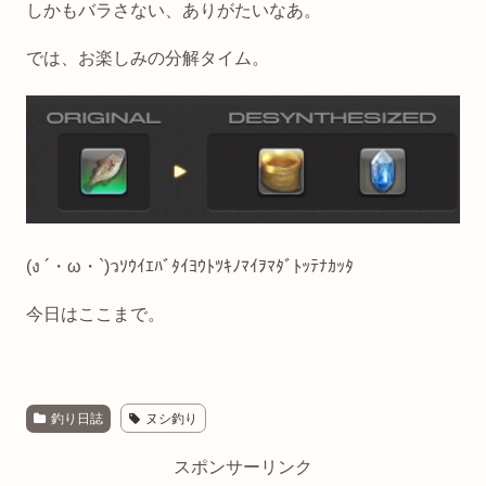
しかもバラさない、ありがたいなあ。
では、お楽しみの分解タイム。
(ง ´・ω・`)ว
ｿｳｲｴﾊﾞﾀｲﾖｳﾄﾂｷﾉﾏｲｦﾏﾀﾞﾄｯﾃﾅｶｯﾀ
今日はここまで。
釣り日誌
ヌシ釣り
スポンサーリンク