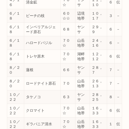
清金鉱
６
伝
６
☆
サ
１０
６／１
６０
辺境
１０，
ビーチの枝
３
－
８
☆☆
地帯
１７
６／１
インペリアルジェ
ヤン
２９，
６８
６
－
８
ード原石
サ
９
６／１
７０
山岳
２４，
ハロードバジル
６
－
８
☆
地帯
１６
６／１
７０
湖畔
１２，
トレヤ原木
６
伝
８
☆
地帯
１２
８／２
ヤン
２８，
蓮根
６６
７
－
０
サ
７
８／２
山岳
２６，
ロードナイト原石
７０
７
－
０
地帯
１３
１０／
ヤン
２８，
タケノコ
６３
８
－
２２
サ
２５
１０／
７０
山岳
１６，
クロマイト
６
伝
２２
☆
地帯
３３
１０／
７０
山岳
１６，
ギラバニア清水
１
伝
２２
☆
地帯
３３