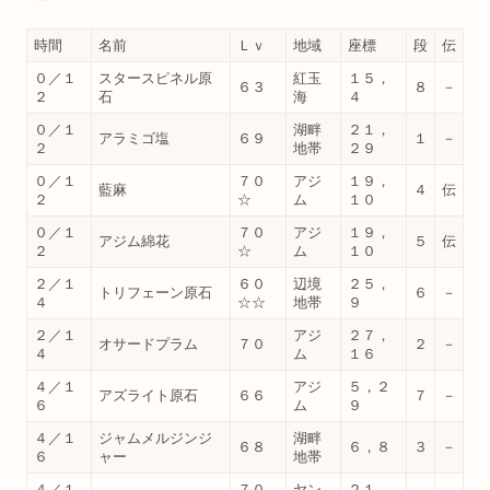
時間
名前
Ｌｖ
地域
座標
段
伝
０／１
スタースピネル原
紅玉
１５，
６３
８
－
２
石
海
４
０／１
湖畔
２１，
アラミゴ塩
６９
１
－
２
地帯
２９
０／１
７０
アジ
１９，
藍麻
４
伝
２
☆
ム
１０
０／１
７０
アジ
１９，
アジム綿花
５
伝
２
☆
ム
１０
２／１
６０
辺境
２５，
トリフェーン原石
６
－
４
☆☆
地帯
９
２／１
アジ
２７，
オサードプラム
７０
２
－
４
ム
１６
４／１
アジ
５，２
アズライト原石
６６
７
－
６
ム
９
４／１
ジャムメルジンジ
湖畔
６８
６，８
３
－
６
ャー
地帯
４／１
７０
ヤン
２１，