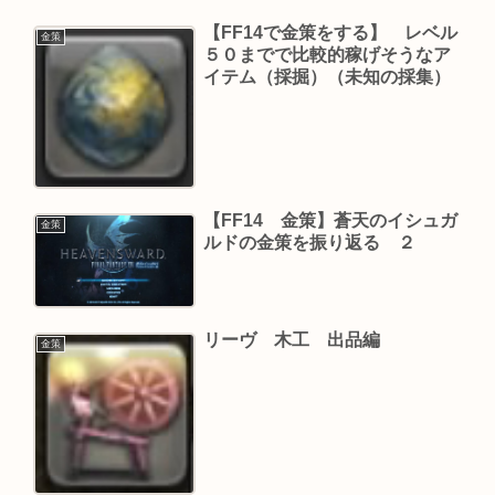
【FF14で金策をする】 レベル
金策
５０までで比較的稼げそうなア
イテム（採掘）（未知の採集）
【FF14 金策】蒼天のイシュガ
金策
ルドの金策を振り返る ２
リーヴ 木工 出品編
金策