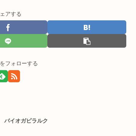
ェアする
をフォローする
】 バイオガピラルク