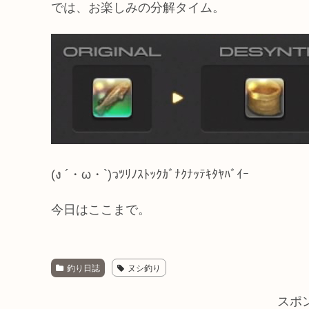
では、お楽しみの分解タイム。
(ง ´・ω・`)วﾂﾘﾉｽﾄｯｸｶﾞﾅｸﾅｯﾃｷﾀﾔﾊﾞｲｰ
今日はここまで。
釣り日誌
ヌシ釣り
スポ