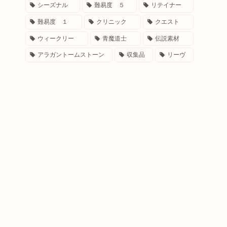
シーズナル
難易度 ５
リテイナー
難易度 １
クリニック
クエスト
ウィークリー
青魔道士
伝説素材
アラガントームストーン
収集品
リーヴ