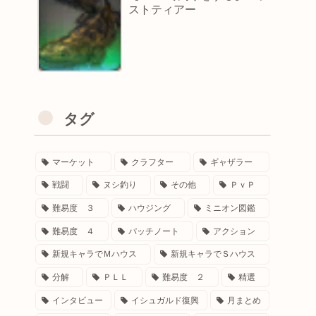
ストティアー
タグ
マーケット
クラフター
ギャザラー
戦闘
ヌシ釣り
その他
ＰｖＰ
難易度 ３
ハウジング
ミニオン図鑑
難易度 ４
パッチノート
アクション
新規キャラでＭハウス
新規キャラでＳハウス
分解
ＰＬＬ
難易度 ２
精選
インタビュー
イシュガルド復興
月まとめ