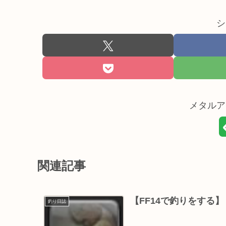
シ
メタルア
関連記事
【FF14で釣りをする
釣り日誌