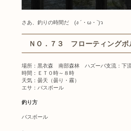
さあ、釣りの時間だ (ง ´・ω・`)ว
ＮＯ．７３ フローティングボ
場所：黒衣森 南部森林 ハズーバ支流：下
時間：ＥＴ０時～８時
天気：曇天（曇り・霧）
エサ：バスボール
釣り方
バスボール