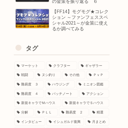
の金策を振り返る ６
【FF14】モグモグ★コレク
ション ～ファンフェススペ
シャル2021～が金策に使え
るか調べてみる
タグ
マーケット
クラフター
ギャザラー
戦闘
ヌシ釣り
その他
ＰｖＰ
難易度 ３
ハウジング
ミニオン図鑑
難易度 ４
パッチノート
アクション
新規キャラでＭハウス
新規キャラでＳハウス
分解
ＰＬＬ
難易度 ２
精選
インタビュー
イシュガルド復興
月まとめ