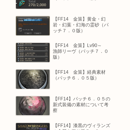
【FF14 金策】黄金・幻
岩・幻葉・幻海の霊砂（パ
ッチ７．０版）
【FF14 金策】Lv90～
漁師リーヴ（パッチ７．０
版）
【FF14 金策】経典素材
（パッチ６．０５版）
【FF14】パッチ６．０５の
新式装備の素材について考
察
【FF14】漆黒のヴィランズ