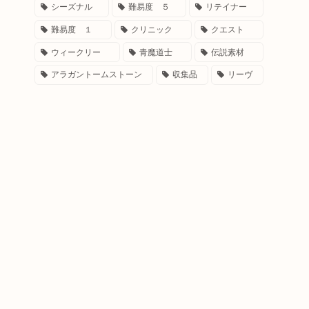
シーズナル
難易度 ５
リテイナー
難易度 １
クリニック
クエスト
ウィークリー
青魔道士
伝説素材
アラガントームストーン
収集品
リーヴ