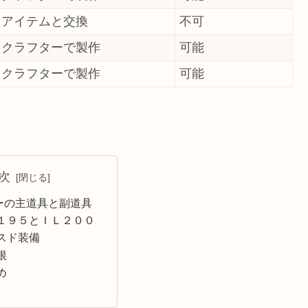
アイテムと交換
不可
クラフターで製作
可能
クラフターで製作
可能
次
ーの主道具と副道具
１９５とＩＬ２００
スド装備
限
め