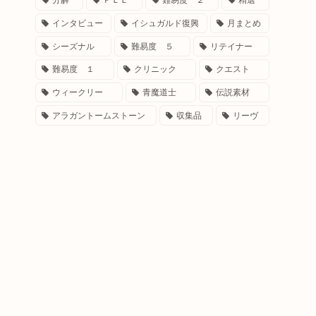
分解
ＰＬＬ
難易度 ２
精選
インタビュー
イシュガルド復興
月まとめ
シーズナル
難易度 ５
リテイナー
難易度 １
クリニック
クエスト
ウィークリー
青魔道士
伝説素材
アラガントームストーン
収集品
リーヴ