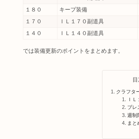
１８０
キープ装備
１７０
ＩＬ１７０副道具
１４０
ＩＬ１４０副道具
では装備更新のポイントをまとめます。
目
クラフタ
ＩＬ
ブレ
週制
まと