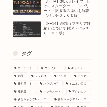
【FF14】新規プレイヤー向
けにスターター・コンプリ
ート・拡張版の違いを解説
（パッチ６．０５版）
【FF14】錬精（マテリア錬
精）について解説（パッチ
６．０１版）
タグ
マーケット
クラフター
ギャザラー
戦闘
ヌシ釣り
その他
ＰｖＰ
難易度 ３
ハウジング
ミニオン図鑑
難易度 ４
パッチノート
アクション
新規キャラでＭハウス
新規キャラでＳハウス