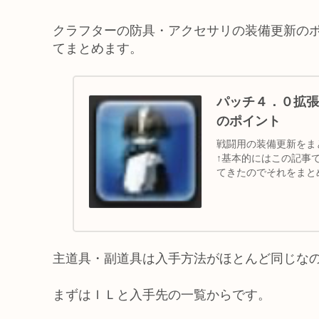
クラフターの防具・アクセサリの装備更新の
てまとめます。
パッチ４．０拡張
のポイント
戦闘用の装備更新をま
↑基本的にはこの記事
てきたのでそれをまと
防具名 入手...
主道具・副道具は入手方法がほとんど同じな
まずはＩＬと入手先の一覧からです。