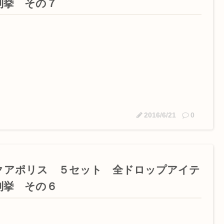
列挙 その７
2016/6/21
0
クアポリス ５セット 全ドロップアイテ
列挙 その６