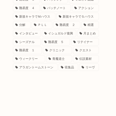
難易度 ４
パッチノート
アクション
新規キャラでＭハウス
新規キャラでＳハウス
分解
ＰＬＬ
難易度 ２
精選
インタビュー
イシュガルド復興
月まとめ
シーズナル
難易度 ５
リテイナー
難易度 １
クリニック
クエスト
ウィークリー
青魔道士
伝説素材
アラガントームストーン
収集品
リーヴ