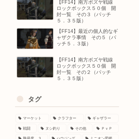
【FF14】南方ボズヤ戦線
ロックボックス５０個 開
封一覧 その３（パッチ
５．３５版）
【FF14】最近の個人的なギ
ャザクラ事情 その５（パ
ッチ５．３版）
【FF14】南方ボズヤ戦線
ロックボックス５０個 開
封一覧 その２（パッチ
５．３５版）
タグ
マーケット
クラフター
ギャザラー
戦闘
ヌシ釣り
その他
ＰｖＰ
難易度 ３
ハウジング
ミニオン図鑑