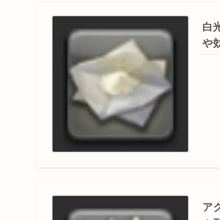
白
や
ア