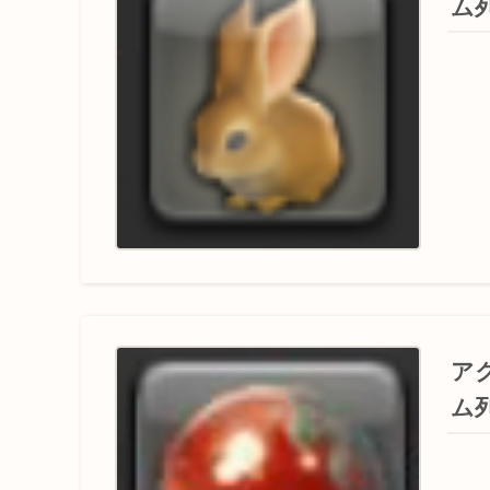
ム
ア
ム