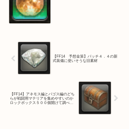
【FF14 予想金策】パッチ４．４の新
式装備に使いそうな旧素材
【FF14】アネモス編とパゴス編のどち
らが戦闘用マテリアを集めやすいのか
ロックボックス５００個開けて調べて
みる：続