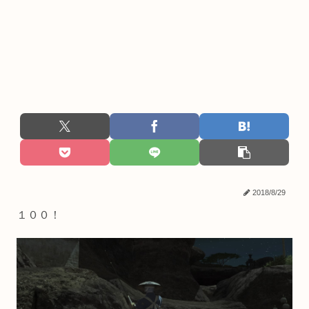
2018/8/29
１００！