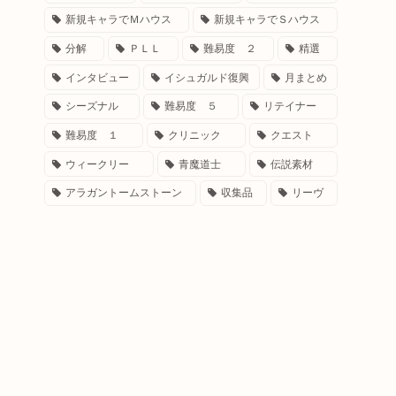
新規キャラでＭハウス
新規キャラでＳハウス
分解
ＰＬＬ
難易度 ２
精選
インタビュー
イシュガルド復興
月まとめ
シーズナル
難易度 ５
リテイナー
難易度 １
クリニック
クエスト
ウィークリー
青魔道士
伝説素材
アラガントームストーン
収集品
リーヴ