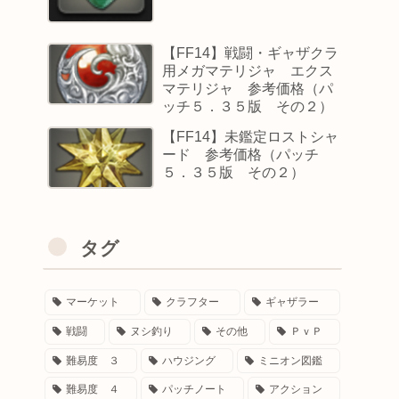
【FF14】戦闘・ギャザクラ
用メガマテリジャ エクス
マテリジャ 参考価格（パ
ッチ５．３５版 その２）
【FF14】未鑑定ロストシャ
ード 参考価格（パッチ
５．３５版 その２）
タグ
マーケット
クラフター
ギャザラー
戦闘
ヌシ釣り
その他
ＰｖＰ
難易度 ３
ハウジング
ミニオン図鑑
難易度 ４
パッチノート
アクション