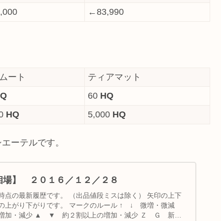
,000
←83,990
ムート
ティアマット
HQ
60
HQ
00
HQ
5,000
HQ
シエーテルです。
の相場】 ２０１６／１２／２８
時点の最新履歴です。 （出品値段ミスは除く） 矢印の上下
上がり下がりです。 マークのルール ↑ ↓ 微増・微減
増加・減少 ▲ ▼ 約２割以上の増加・減少 Ｚ Ｇ 新規