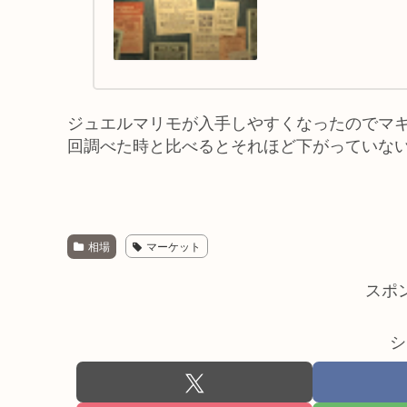
出現（前回...
ジュエルマリモが入手しやすくなったのでマ
回調べた時と比べるとそれほど下がっていな
相場
マーケット
スポ
シ