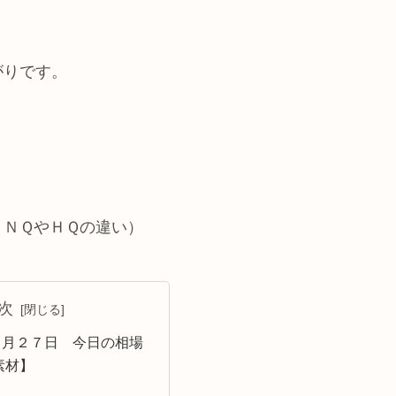
がりです。
とＮＱやＨＱの違い）
次
１月２７日 今日の相場
素材】
】