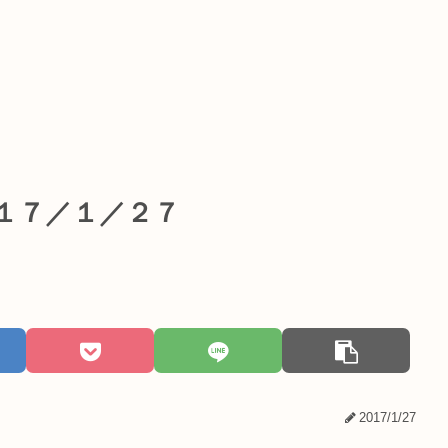
０１７／１／２７
2017/1/27