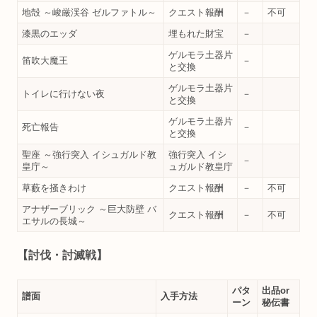
地殻 ～峻厳渓谷 ゼルファトル～
クエスト報酬
－
不可
漆黒のエッダ
埋もれた財宝
－
ゲルモラ土器片
笛吹大魔王
－
と交換
ゲルモラ土器片
トイレに行けない夜
－
と交換
ゲルモラ土器片
死亡報告
－
と交換
聖座 ～強行突入 イシュガルド教
強行突入 イシ
－
皇庁～
ュガルド教皇庁
草藪を掻きわけ
クエスト報酬
－
不可
アナザーブリック ～巨大防壁 バ
クエスト報酬
－
不可
エサルの長城～
【討伐・討滅戦】
パタ
出品or
譜面
入手方法
ーン
秘伝書