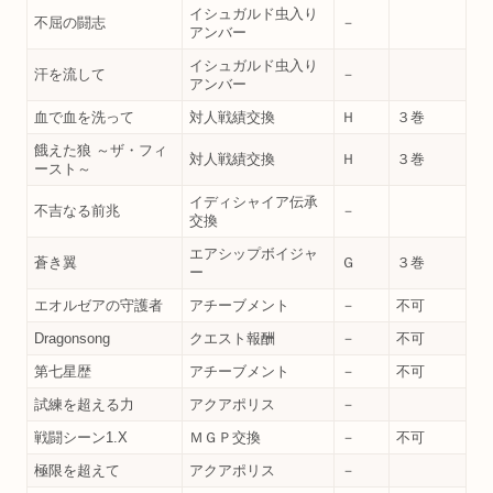
イシュガルド虫入り
不屈の闘志
－
アンバー
イシュガルド虫入り
汗を流して
－
アンバー
血で血を洗って
対人戦績交換
Ｈ
３巻
餓えた狼 ～ザ・フィ
対人戦績交換
Ｈ
３巻
ースト～
イディシャイア伝承
不吉なる前兆
－
交換
エアシップボイジャ
蒼き翼
Ｇ
３巻
ー
エオルゼアの守護者
アチーブメント
－
不可
Dragonsong
クエスト報酬
－
不可
第七星歴
アチーブメント
－
不可
試練を超える力
アクアポリス
－
戦闘シーン1.X
ＭＧＰ交換
－
不可
極限を超えて
アクアポリス
－