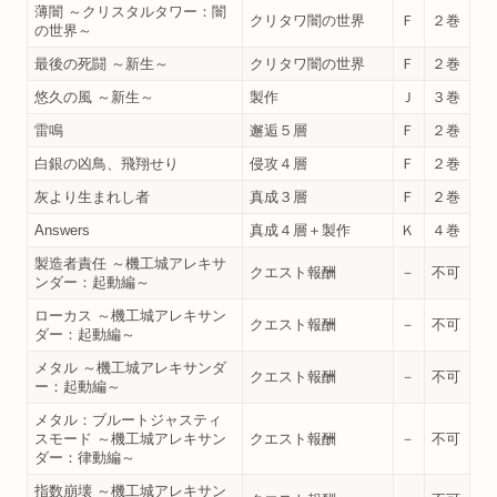
薄闇 ～クリスタルタワー：闇
クリタワ闇の世界
Ｆ
２巻
の世界～
最後の死闘 ～新生～
クリタワ闇の世界
Ｆ
２巻
悠久の風 ～新生～
製作
Ｊ
３巻
雷鳴
邂逅５層
Ｆ
２巻
白銀の凶鳥、飛翔せり
侵攻４層
Ｆ
２巻
灰より生まれし者
真成３層
Ｆ
２巻
Answers
真成４層＋製作
Ｋ
４巻
製造者責任 ～機工城アレキサ
クエスト報酬
－
不可
ンダー：起動編～
ローカス ～機工城アレキサン
クエスト報酬
－
不可
ダー：起動編～
メタル ～機工城アレキサンダ
クエスト報酬
－
不可
ー：起動編～
メタル：ブルートジャスティ
スモード ～機工城アレキサン
クエスト報酬
－
不可
ダー：律動編～
指数崩壊 ～機工城アレキサン