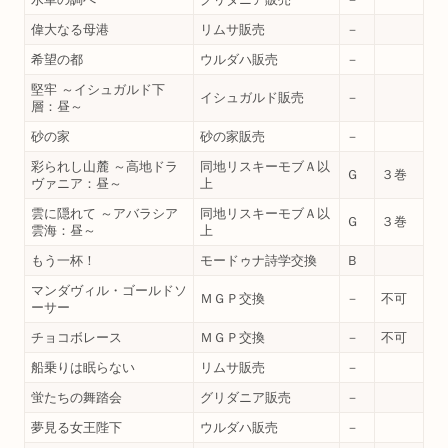
偉大なる母港
リムサ販売
－
希望の都
ウルダハ販売
－
堅牢 ～イシュガルド下
イシュガルド販売
－
層：昼～
砂の家
砂の家販売
－
彩られし山麓 ～高地ドラ
同地リスキーモブＡ以
Ｇ
３巻
ヴァニア：昼～
上
雲に隠れて ～アバラシア
同地リスキーモブＡ以
Ｇ
３巻
雲海：昼～
上
もう一杯！
モードゥナ詩学交換
Ｂ
マンダヴィル・ゴールドソ
ＭＧＰ交換
－
不可
ーサー
チョコボレース
ＭＧＰ交換
－
不可
船乗りは眠らない
リムサ販売
－
蛍たちの舞踏会
グリダニア販売
－
夢見る女王陛下
ウルダハ販売
－