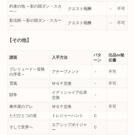
約束の地 ～影の国ダン・スカ
クエスト報酬
－
不可
ー～
影法師 ～影の国ダン・スカー
クエスト報酬
－
不可
～
【その他】
パタ
出品or秘
譜面
入手方法
ーン
伝書
プレリュード～冒険
アチーブメント
－
不可
の序章～
雪風
ＭＧＰ交換
－
不可
イディシャイア伝承
闘争
－
交換
事件屋のアレ
ＭＧＰ交換
－
不可
ただひとつの道
トレジャーハント
Ｃ
エアシップボイジャ
そして世界へ
Ｃ
ー