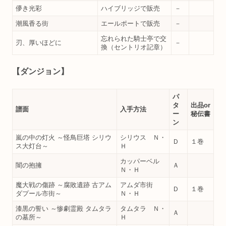
儚き光彩
ハイブリッジで販売
－
潮風香る街
エールポートで販売
－
忘れられた騎士亭で交
刃、厚いほどに
－
換（セントリオ記章）
【ダンジョン】
パ
タ
出品or
譜面
入手方法
ー
秘伝書
ン
嵐の中の灯火 ～怪鳥巨塔 シリウ
シリウス Ｎ・
Ｄ
１巻
ス大灯台～
Ｈ
カッパーベル
闇の抱擁
Ａ
Ｎ・Ｈ
魔大戦の傷跡 ～腐敗遺跡 古アム
アムダ市街
Ｄ
１巻
ダプール市街～
Ｎ・Ｈ
漆黒の誓い ～惨劇霊殿 タムタラ
タムタラ Ｎ・
Ａ
の墓所～
Ｈ