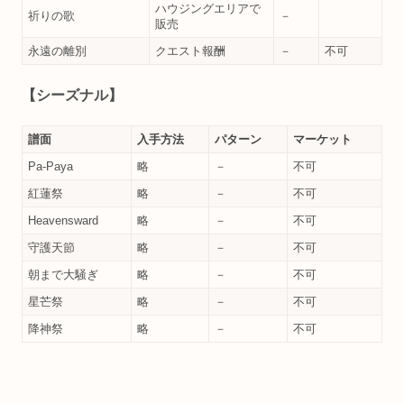
ハウジングエリアで
祈りの歌
－
販売
永遠の離別
クエスト報酬
－
不可
【シーズナル】
譜面
入手方法
パターン
マーケット
Pa-Paya
略
－
不可
紅蓮祭
略
－
不可
Heavensward
略
－
不可
守護天節
略
－
不可
朝まで大騒ぎ
略
－
不可
星芒祭
略
－
不可
降神祭
略
－
不可