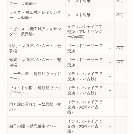
クエスト報酬
－
不可
ダー：天動編～
ライズ ～機工城アレキサンダ
クエスト報酬
－
不可
ー：天動編～
イディルシャイアで
メビウス ～機工城アレキサン
交換（アレキサンダ
－
ダー：天動編～
ーの歯車）
戦乱 ～大迷宮バハムート：侵
ゴールドソーサーで
－
不可
攻編～
交換
螺旋 ～大迷宮バハムート：邂
ゴールドソーサーで
－
不可
逅編～
交換
エーテル圏 ～魔航船ヴァイド
イディルシャイアで
－
アーク～
交換（マハ古銭）
ヴォイドの棺 ～魔航船ヴァイ
イディルシャイアで
－
ドアーク～
交換（マハ古銭）
イディルシャイアで
雨と涙に濡れて ～禁忌都市マ
交換（大判マハ古
－
ハ～
銭）
イディルシャイアで
幾千の顔 ～禁忌都市マハ～
交換（大判マハ古
－
銭）