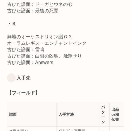
古びた譜面：ドーガとウネの心
古びた譜面：最後の死闘
・Ｋ
無地のオーケストリオン譜Ｇ３
オーラムレギス・エンチャントインク
古びた譜面：雷鳴
古びた譜面：白銀の凶鳥、飛翔せり
古びた譜面：Answers
入手先
【フィールド】
パ
出品
タ
譜面
入手方法
or秘
ー
伝書
ン
水車の調べ
グリダニア販売
－