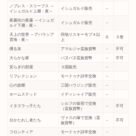
ノブレス・スリーブス ～
イシュガルド販売
－
イシュガルド上層：夜～
夜霧街の夜霧 ～イシュガ
イシュガルド販売
－
ルド下層：夜～
天上の世界 ～アバラシア
同地リスキーモブＡ以
Ｇ
３巻
雲海：夜～
上
燻る灰
アマルジャ蛮族貨幣
－
不可
大らかな家
バヌバヌ蛮族貨幣
－
不可
安らぎの部屋
３国販売
－
リフレクション
モードゥナ詩学交換
－
心の故郷
三国ハウジング販売
－
ホームステッド
イディシャイア販売
－
シルフの仮宿で交換
イタズラっ子たち
－
不可
（蛮族貨幣）
ヴァスの塚で交換（蛮
分かたれし者たち
－
不可
族貨幣）
フロンティア
モードゥナ詩学交換
－