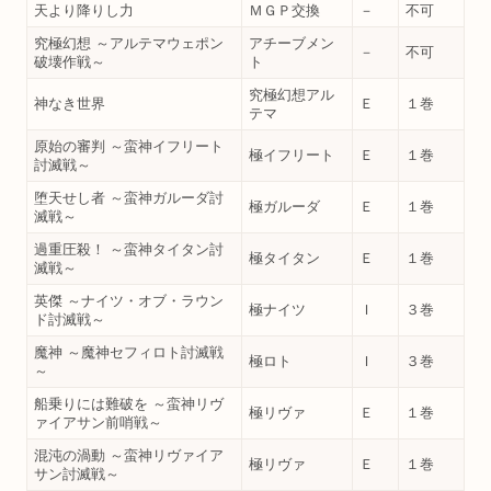
天より降りし力
ＭＧＰ交換
－
不可
究極幻想 ～アルテマウェポン
アチーブメン
－
不可
破壊作戦～
ト
究極幻想アル
神なき世界
Ｅ
１巻
テマ
原始の審判 ～蛮神イフリート
極イフリート
Ｅ
１巻
討滅戦～
堕天せし者 ～蛮神ガルーダ討
極ガルーダ
Ｅ
１巻
滅戦～
過重圧殺！ ～蛮神タイタン討
極タイタン
Ｅ
１巻
滅戦～
英傑 ～ナイツ・オブ・ラウン
極ナイツ
Ｉ
３巻
ド討滅戦～
魔神 ～魔神セフィロト討滅戦
極ロト
Ｉ
３巻
～
船乗りには難破を ～蛮神リヴ
極リヴァ
Ｅ
１巻
ァイアサン前哨戦～
混沌の渦動 ～蛮神リヴァイア
極リヴァ
Ｅ
１巻
サン討滅戦～