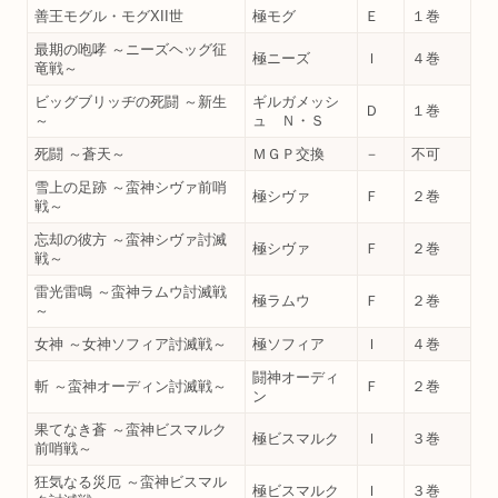
善王モグル・モグXII世
極モグ
Ｅ
１巻
最期の咆哮 ～ニーズヘッグ征
極ニーズ
Ｉ
４巻
竜戦～
ビッグブリッヂの死闘 ～新生
ギルガメッシ
Ｄ
１巻
～
ュ Ｎ・Ｓ
死闘 ～蒼天～
ＭＧＰ交換
－
不可
雪上の足跡 ～蛮神シヴァ前哨
極シヴァ
Ｆ
２巻
戦～
忘却の彼方 ～蛮神シヴァ討滅
極シヴァ
Ｆ
２巻
戦～
雷光雷鳴 ～蛮神ラムウ討滅戦
極ラムウ
Ｆ
２巻
～
女神 ～女神ソフィア討滅戦～
極ソフィア
Ｉ
４巻
闘神オーディ
斬 ～蛮神オーディン討滅戦～
Ｆ
２巻
ン
果てなき蒼 ～蛮神ビスマルク
極ビスマルク
Ｉ
３巻
前哨戦～
狂気なる災厄 ～蛮神ビスマル
極ビスマルク
Ｉ
３巻