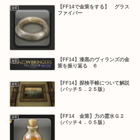
【FF14で金策をする】 グラス
金策
ファイバー
【FF14】漆黒のヴィランズの金
金策
策を振り返る ６
【FF14】探検手帳について解説
金策
（パッチ５．２５版）
【FF14 金策】力の霊水Ｇ２
金策
（パッチ４．０５版）