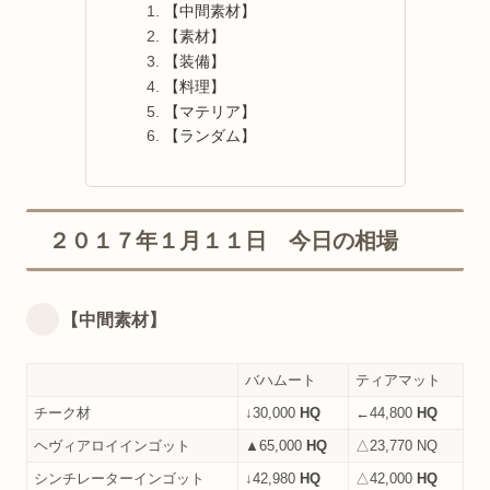
【中間素材】
【素材】
【装備】
【料理】
【マテリア】
【ランダム】
２０１７年１月１１日 今日の相場
【中間素材】
バハムート
ティアマット
チーク材
↓30,000
HQ
←44,800
HQ
ヘヴィアロイインゴット
▲65,000
HQ
△23,770 NQ
シンチレーターインゴット
↓42,980
HQ
△42,000
HQ