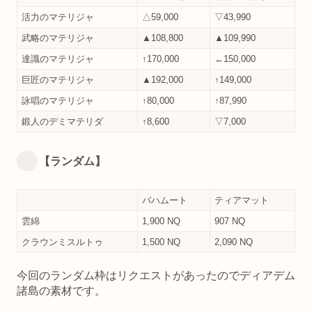
活力のマテリジャ
△59,000
▽43,990
武略のマテリジャ
▲108,800
▲109,990
達識のマテリジャ
↑170,000
←150,000
巨匠のマテリジャ
▲192,000
↑149,000
詠唱のマテリジャ
↑80,000
↑87,990
鍛人のデミマテリダ
↑8,600
▽7,000
【ランダム】
バハムート
ティアマット
雲綿
1,900 NQ
907 NQ
クラウンミスルトゥ
1,500 NQ
2,090 NQ
今回のランダム枠はリクエストがあったのでディアデム
諸島の素材です。