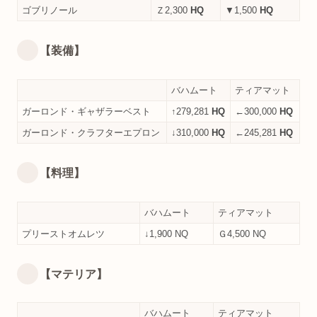
ゴブリノール
Ｚ2,300
HQ
▼1,500
HQ
【装備】
バハムート
ティアマット
ガーロンド・ギャザラーベスト
↑279,281
HQ
←300,000
HQ
ガーロンド・クラフターエプロン
↓310,000
HQ
←245,281
HQ
【料理】
バハムート
ティアマット
プリーストオムレツ
↓1,900 NQ
Ｇ4,500 NQ
【マテリア】
バハムート
ティアマット