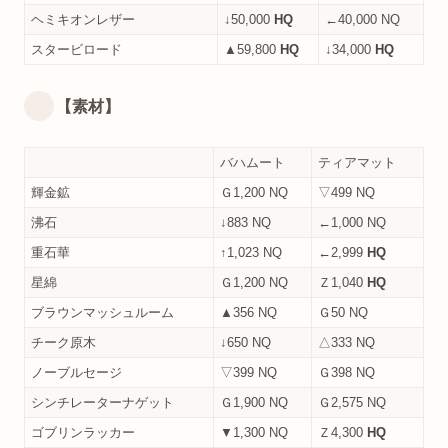
ヘミキオンレザー
↓50,000
HQ
←40,000 NQ
スタービロード
▲59,800
HQ
↓34,000
HQ
【素材】
バハムート
ティアマット
輝金鉱
Ｇ1,200 NQ
▽499 NQ
沸石
↓883 NQ
←1,000 NQ
重石華
↑1,023 NQ
←2,999
HQ
星綿
Ｇ1,200 NQ
Ｚ1,040
HQ
ブラウンマッシュルーム
▲356 NQ
Ｇ50 NQ
チーク原木
↓650 NQ
△333 NQ
ノーブルセージ
▽399 NQ
Ｇ398 NQ
シンチレーターナゲット
Ｇ1,900 NQ
Ｇ2,575 NQ
ゴブリンラッカー
▼1,300 NQ
Ｚ4,300
HQ