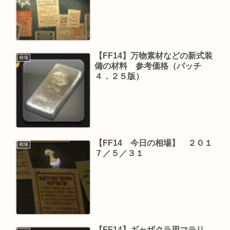
【FF14】万物素材などの新式装
相場
備の材料 参考価格（パッチ
４．２５版）
【FF14 今日の相場】 ２０１
相場
７／５／３１
【FF14】ギャザクラ用マテリ