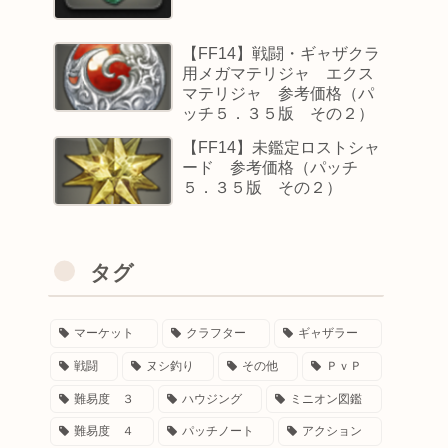
【FF14】戦闘・ギャザクラ
用メガマテリジャ エクス
マテリジャ 参考価格（パ
ッチ５．３５版 その２）
【FF14】未鑑定ロストシャ
ード 参考価格（パッチ
５．３５版 その２）
タグ
マーケット
クラフター
ギャザラー
戦闘
ヌシ釣り
その他
ＰｖＰ
難易度 ３
ハウジング
ミニオン図鑑
難易度 ４
パッチノート
アクション