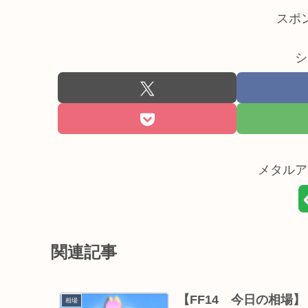
スポ
シ
メタルア
関連記事
【FF14 今日の相場
相場