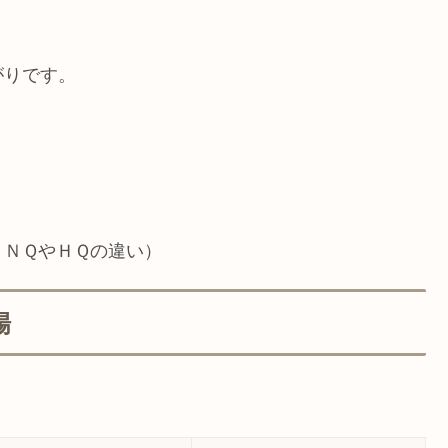
がりです。
とＮＱやＨＱの違い）
場