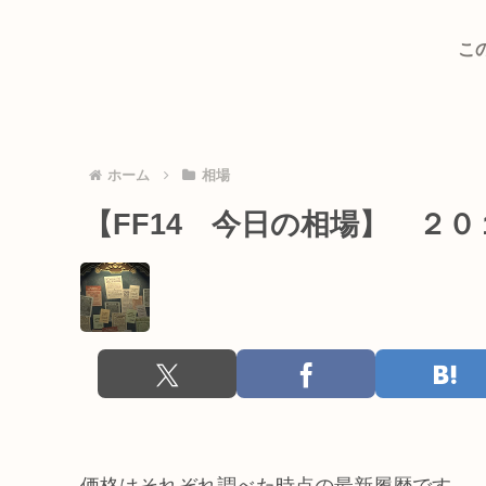
こ
ホーム
相場
【FF14 今日の相場】 ２