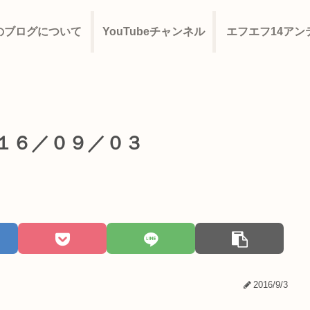
のブログについて
YouTubeチャンネル
エフエフ14アン
０１６／０９／０３
2016/9/3