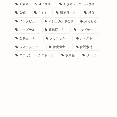
新規キャラでＭハウス
新規キャラでＳハウス
分解
ＰＬＬ
難易度 ２
精選
インタビュー
イシュガルド復興
月まとめ
シーズナル
難易度 ５
リテイナー
難易度 １
クリニック
クエスト
ウィークリー
青魔道士
伝説素材
アラガントームストーン
収集品
リーヴ